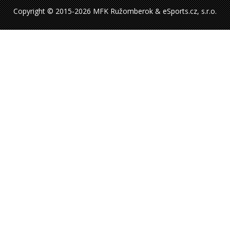
Copyright © 2015-2026 MFK Ružomberok & eSports.cz, s.r.o.