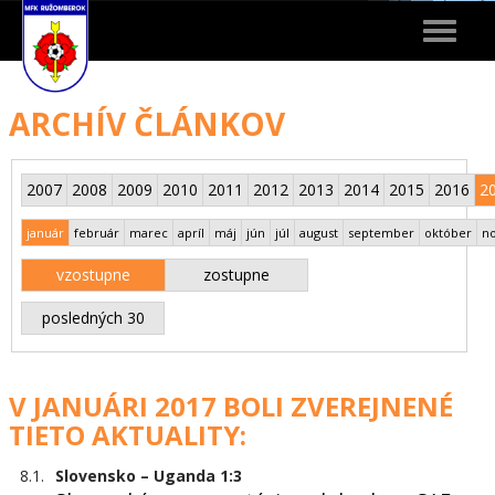
Toggle
navigat
ARCHÍV ČLÁNKOV
2007
2008
2009
2010
2011
2012
2013
2014
2015
2016
2
január
február
marec
apríl
máj
jún
júl
august
september
október
n
vzostupne
zostupne
posledných 30
V JANUÁRI 2017 BOLI ZVEREJNENÉ
TIETO AKTUALITY:
8.1.
Slovensko – Uganda 1:3