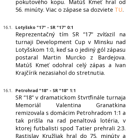
pokutového kopu. Matúš Kmeť hral od
56. minúty. Viac o zápase sa dozviete
TU
.
16.1.
Lotyšsko "17" - SR "17" 0:1
Reprezentačný tím SR “17“ zvíťazil na
turnaji Development Cup v Minsku nad
Lotyšskom 1:0, keď sa o jediný gól zápasu
postaral Martin Murcko z Bardejova.
Matúš Kmeť odohral celý zápas a Ivan
Krajčírik nezasiahol do stretnutia.
16.1.
Petrohrad "18" - SR "18" 1:1
SR “18“ v dramatickom štvrťfinále turnaja
Memoriál Valentina Granatkina
remizovala s domácim Petrohradom 1:1 a
tak prišla na rad penaltová lotéria, v
ktorej futbalisti spod Tatier prehrali 2:3.
Rastislav Kružliak hral do 75. minúty a