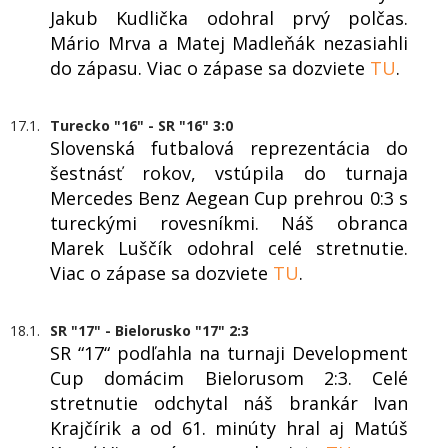
Jakub Kudlička odohral prvý polčas.
Mário Mrva a Matej Madleňák nezasiahli
do zápasu. Viac o zápase sa dozviete
TU
.
17.1.
Turecko "16" - SR "16" 3:0
Slovenská futbalová reprezentácia do
šestnásť rokov, vstúpila do turnaja
Mercedes Benz Aegean Cup prehrou 0:3 s
tureckými rovesníkmi. Náš obranca
Marek Luščík odohral celé stretnutie.
Viac o zápase sa dozviete
TU
.
18.1.
SR "17" - Bielorusko "17" 2:3
SR “17“ podľahla na turnaji Development
Cup domácim Bielorusom 2:3. Celé
stretnutie odchytal náš brankár Ivan
Krajčírik a od 61. minúty hral aj Matúš