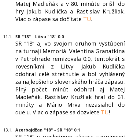
Matej Madleňák a v 80. minúte prišli do
hry Jakub Kudlička a Rastislav Kružliak.
Viac o zápase sa dočítate
TU
.
11.1.
SR "18" - Litva "18" 0:0
SR “18“ aj vo svojom druhom vystúpení
na turnaji Memoriál Valentina Granatkina
v Petrohrade remizovala 0:0, tentokrát s
rovesníkmi z Litvy. Jakub Kudlička
odohral celé stretnutie a bol vyhlásený
za najlepšieho slovenského hráča zápasu.
Plný počet minút odohral aj Matej
Madleňák. Rastislav Kružliak hral do 61.
minúty a Mário Mrva nezasiahol do
duelu. Viac o zápase sa dozviete
TU
!
13.1.
Azerbajdžan "18" - SR "18" 0:1
SR “18“ v poslednom zápase skupinovej