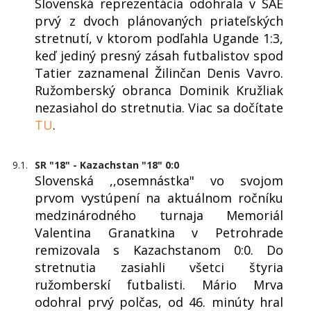
Slovenská reprezentácia odohrala v SAE
prvý z dvoch plánovaných priateľských
stretnutí, v ktorom podľahla Ugande 1:3,
keď jediný presný zásah futbalistov spod
Tatier zaznamenal Žilinčan Denis Vavro.
Ružomberský obranca Dominik Kružliak
nezasiahol do stretnutia. Viac sa dočítate
TU
.
9.1.
SR "18" - Kazachstan "18" 0:0
Slovenská ,,osemnástka" vo svojom
prvom vystúpení na aktuálnom ročníku
medzinárodného turnaja Memoriál
Valentina Granatkina v Petrohrade
remizovala s Kazachstanom 0:0. Do
stretnutia zasiahli všetci štyria
ružomberskí futbalisti. Mário Mrva
odohral prvý polčas, od 46. minúty hral