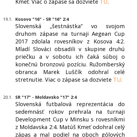
Kmeť. Viac o zápase sa dozviete
TU
.
19.1.
Kosovo "16" - SR "16" 2:4
Slovenská „šestnástka“ vo svojom
druhom zápase na turnaji Aegean Cup
2017 zdolala rovesníkov z Kosova 4:2.
Mladí Slováci obsadili v skupine druhú
priečku a v sobotu ich čaká súboj o
konečnú bronzovú pozíciu. Ružomberský
obranca Marek Luščík odohral celé
stretnutie. Viac o zápase sa dozviete
TU
.
20.1.
SR "17" - Moldavsko "17" 2:4
Slovenská futbalová reprezentácia do
sedemnásť rokov prehrala na turnaji
Development Cup v Minsku s rovesníkmi
z Moldavska 2:4. Matúš Kmeť odohral celý
zápas a mal podiel na oboch gólových