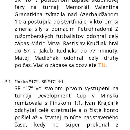
fázy na turnaji Memoriál Valentina
Granatkina zvíťazila nad Azerbajdžanom
1:0 a postúpila do štvrťfinále, v ktorom si
zmeria sily s domácim Petrohradom! Z
ružomberských futbalistov odohral celý
zápas Mário Mrva. Rastislav Kružliak hral
do 57. a Jakub Kudlička do 77. minúty.
Matej Madleňák odohral celý druhý
polčas. Viac o zápase sa dozviete
TU
.
15.1.
Fínsko "17" - SR "17" 1:1
SR “17“ vo svojom prvom vystúpení na
turnaji Development Cup v Minsku
remizovala s Fínskom 1:1. Ivan Krajčírik
odchytal celé stretnutie a o čisté konto
prišiel až v štvrtej minúte nadstaveného
času, kedy ho súper prekonal z