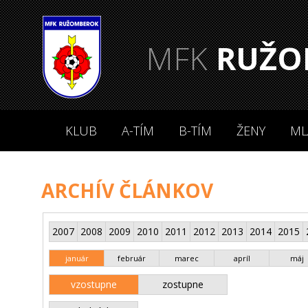
MFK
RUŽO
KLUB
A-TÍM
B-TÍM
ŽENY
ML
ARCHÍV ČLÁNKOV
2007
2008
2009
2010
2011
2012
2013
2014
2015
január
február
marec
apríl
máj
vzostupne
zostupne