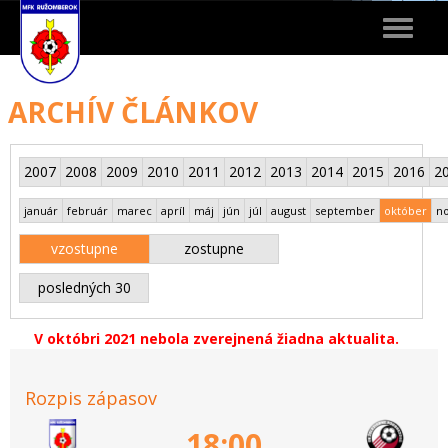
Toggle
navigat
ARCHÍV ČLÁNKOV
2007
2008
2009
2010
2011
2012
2013
2014
2015
2016
2
január
február
marec
apríl
máj
jún
júl
august
september
október
n
vzostupne
zostupne
posledných 30
V októbri 2021 nebola zverejnená žiadna aktualita.
Rozpis zápasov
18:00