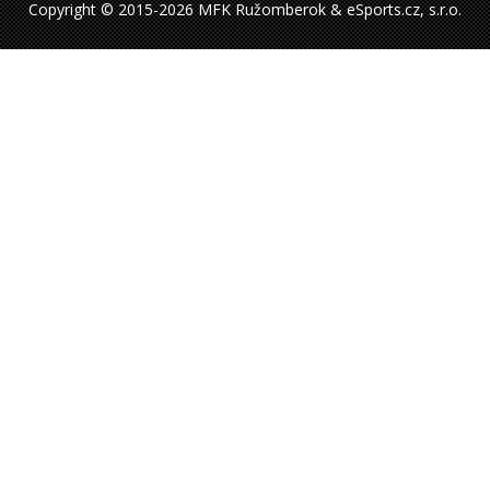
Copyright © 2015-2026 MFK Ružomberok & eSports.cz, s.r.o.