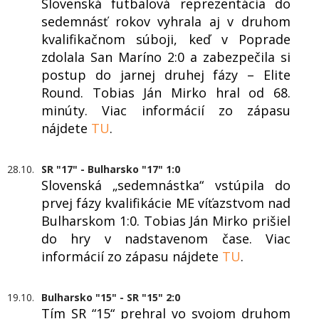
Slovenská futbalová reprezentácia do
sedemnásť rokov vyhrala aj v druhom
kvalifikačnom súboji, keď v Poprade
zdolala San Maríno 2:0 a zabezpečila si
postup do jarnej druhej fázy – Elite
Round. Tobias Ján Mirko hral od 68.
minúty. Viac informácií zo zápasu
nájdete
TU
.
28.10.
SR "17" - Bulharsko "17" 1:0
Slovenská „sedemnástka“ vstúpila do
prvej fázy kvalifikácie ME víťazstvom nad
Bulharskom 1:0. Tobias Ján Mirko prišiel
do hry v nadstavenom čase. Viac
informácií zo zápasu nájdete
TU
.
19.10.
Bulharsko "15" - SR "15" 2:0
Tím SR “15“ prehral vo svojom druhom