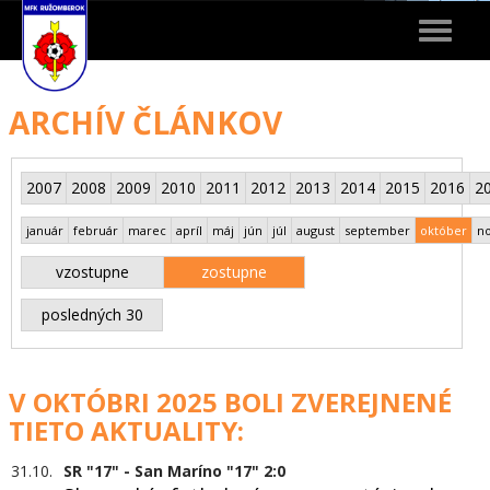
Toggle
navigat
ARCHÍV ČLÁNKOV
2007
2008
2009
2010
2011
2012
2013
2014
2015
2016
2
január
február
marec
apríl
máj
jún
júl
august
september
október
n
vzostupne
zostupne
posledných 30
V OKTÓBRI 2025 BOLI ZVEREJNENÉ
TIETO AKTUALITY:
31.10.
SR "17" - San Maríno "17" 2:0