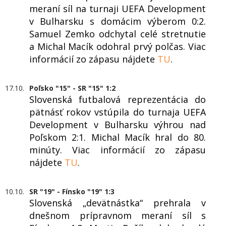
meraní síl na turnaji UEFA Development
v Bulharsku s domácim výberom 0:2.
Samuel Zemko odchytal celé stretnutie
a Michal Macík odohral prvý polčas. Viac
informácií zo zápasu nájdete
TU
.
17.10.
Poľsko "15" - SR "15" 1:2
Slovenská futbalová reprezentácia do
pätnásť rokov vstúpila do turnaja UEFA
Development v Bulharsku výhrou nad
Poľskom 2:1. Michal Macík hral do 80.
minúty. Viac informácií zo zápasu
nájdete
TU
.
10.10.
SR "19" - Fínsko "19" 1:3
Slovenská „devätnástka“ prehrala v
dnešnom prípravnom meraní síl s