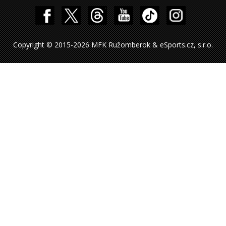
Copyright © 2015-2026 MFK Ružomberok & eSports.cz, s.r.o.