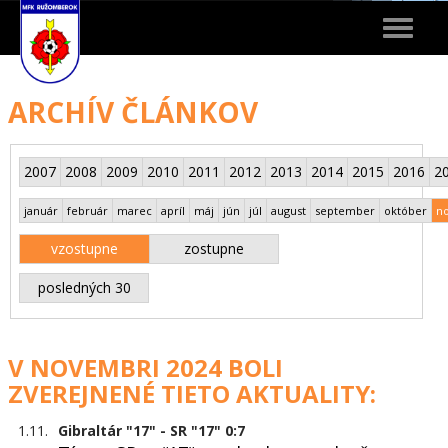
Toggle
navigat
ARCHÍV ČLÁNKOV
2007
2008
2009
2010
2011
2012
2013
2014
2015
2016
2
január
február
marec
apríl
máj
jún
júl
august
september
október
n
vzostupne
zostupne
posledných 30
V NOVEMBRI 2024 BOLI
ZVEREJNENÉ TIETO AKTUALITY:
1.11.
Gibraltár "17" - SR "17" 0:7