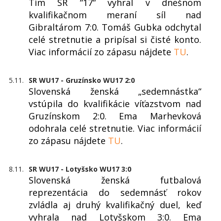
Tím SR “17“ vyhral v dnešnom
kvalifikačnom meraní síl nad
Gibraltárom 7:0. Tomáš Gubka odchytal
celé stretnutie a pripísal si čisté konto.
Viac informácií zo zápasu nájdete
TU
.
5.11.
SR WU17 - Gruzínsko WU17 2:0
Slovenská ženská „sedemnástka“
vstúpila do kvalifikácie víťazstvom nad
Gruzínskom 2:0. Ema Marhevková
odohrala celé stretnutie. Viac informácií
zo zápasu nájdete
TU
.
8.11.
SR WU17 - Lotyšsko WU17 3:0
Slovenská ženská futbalová
reprezentácia do sedemnásť rokov
zvládla aj druhý kvalifikačný duel, keď
vyhrala nad Lotyšskom 3:0. Ema