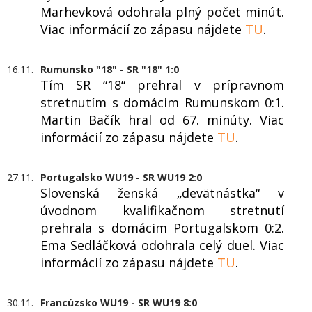
Marhevková odohrala plný počet minút.
Viac informácií zo zápasu nájdete
TU
.
16.11.
Rumunsko "18" - SR "18" 1:0
Tím SR “18“ prehral v prípravnom
stretnutím s domácim Rumunskom 0:1.
Martin Bačík hral od 67. minúty. Viac
informácií zo zápasu nájdete
TU
.
27.11.
Portugalsko WU19 - SR WU19 2:0
Slovenská ženská „devätnástka“ v
úvodnom kvalifikačnom stretnutí
prehrala s domácim Portugalskom 0:2.
Ema Sedláčková odohrala celý duel. Viac
informácií zo zápasu nájdete
TU
.
30.11.
Francúzsko WU19 - SR WU19 8:0