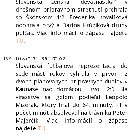
Slovenská ženská „devätnástka“ v
dnešnom prípravnom stretnutí prehrala
so Škótskom 1:2. Frederika Kovalíková
odohrala prvý a Darina Hrúziková druhý
polčas. Viac informácií o zápase nájdete
TU
.
13.9.
Litva "17" - SR "17" 0:2
Slovenská futbalová reprezentácia do
sedemnásť rokov vyhrala v prvom z
dvoch plánovaných prípravných duelov v
Kaunase nad domácou Litvou 2:0. Na
víťazstve sa gólom podieľal Leopold
Mizerák, ktorý hral do 64. minúty. Plný
počet minút absolvoval na trávniku Peter
Majerčík. Viac informácií o zápase
nájdete
TU
.