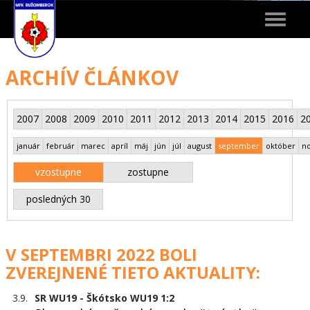
Toggle
navigat
ARCHÍV ČLÁNKOV
2007
2008
2009
2010
2011
2012
2013
2014
2015
2016
2
január
február
marec
apríl
máj
jún
júl
august
september
október
n
vzostupne
zostupne
posledných 30
V SEPTEMBRI 2022 BOLI
ZVEREJNENÉ TIETO AKTUALITY:
3.9.
SR WU19 - Škótsko WU19 1:2