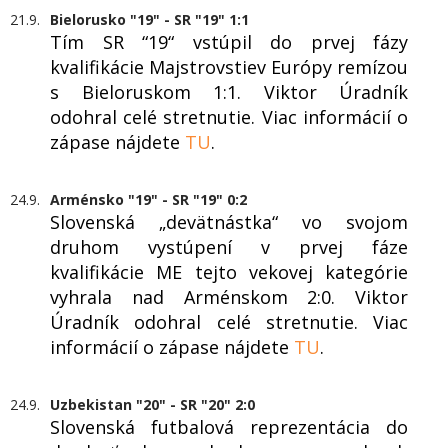
21.9.
Bielorusko "19" - SR "19" 1:1
Tím SR “19“ vstúpil do prvej fázy
kvalifikácie Majstrovstiev Európy remízou
s Bieloruskom 1:1. Viktor Úradník
odohral celé stretnutie. Viac informácií o
zápase nájdete
TU
.
24.9.
Arménsko "19" - SR "19" 0:2
Slovenská „devätnástka“ vo svojom
druhom vystúpení v prvej fáze
kvalifikácie ME tejto vekovej kategórie
vyhrala nad Arménskom 2:0. Viktor
Úradník odohral celé stretnutie. Viac
informácií o zápase nájdete
TU
.
24.9.
Uzbekistan "20" - SR "20" 2:0
Slovenská futbalová reprezentácia do