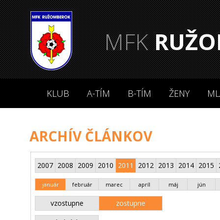
MFK
RUŽO
KLUB
A-TÍM
B-TÍM
ŽENY
ML
ARCHÍV ČLÁNKOV
2007
2008
2009
2010
2011
2012
2013
2014
2015
január
február
marec
apríl
máj
jún
vzostupne
zostupne