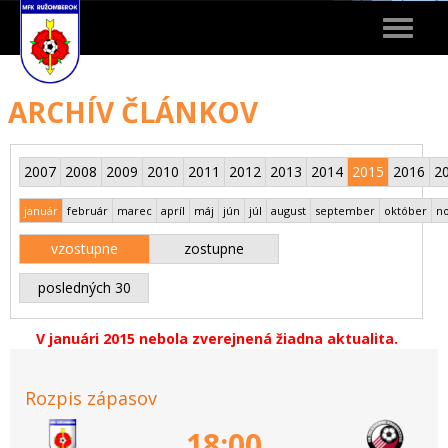
Toggle
navigat
ARCHÍV ČLÁNKOV
2007
2008
2009
2010
2011
2012
2013
2014
2015
2016
2
január
február
marec
apríl
máj
jún
júl
august
september
október
n
vzostupne
zostupne
posledných 30
V januári 2015 nebola zverejnená žiadna aktualita.
Rozpis zápasov
18:00