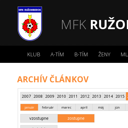
MFK
RUŽO
KLUB
A-TÍM
B-TÍM
ŽENY
ML
ARCHÍV ČLÁNKOV
2007
2008
2009
2010
2011
2012
2013
2014
2015
január
február
marec
apríl
máj
jún
vzostupne
zostupne