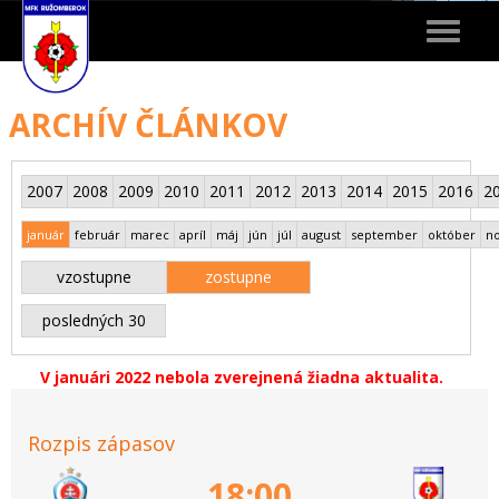
Toggle
navigat
ARCHÍV ČLÁNKOV
2007
2008
2009
2010
2011
2012
2013
2014
2015
2016
2
január
február
marec
apríl
máj
jún
júl
august
september
október
n
vzostupne
zostupne
posledných 30
V januári 2022 nebola zverejnená žiadna aktualita.
Rozpis zápasov
18:00