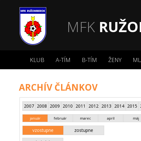
MFK
RUŽO
KLUB
A-TÍM
B-TÍM
ŽENY
ML
ARCHÍV ČLÁNKOV
2007
2008
2009
2010
2011
2012
2013
2014
2015
január
február
marec
apríl
máj
vzostupne
zostupne