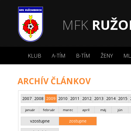
MFK
RUŽO
KLUB
A-TÍM
B-TÍM
ŽENY
ML
ARCHÍV ČLÁNKOV
2007
2008
2009
2010
2011
2012
2013
2014
2015
január
február
marec
apríl
máj
jún
vzostupne
zostupne