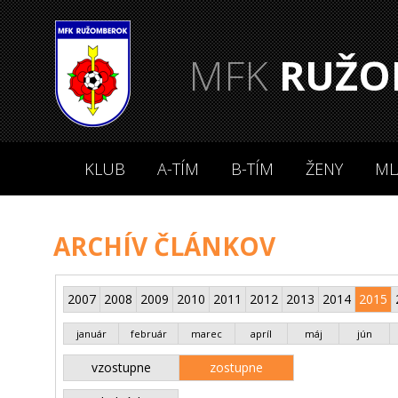
MFK
RUŽO
KLUB
A-TÍM
B-TÍM
ŽENY
ML
ARCHÍV ČLÁNKOV
2007
2008
2009
2010
2011
2012
2013
2014
2015
január
február
marec
apríl
máj
jún
vzostupne
zostupne