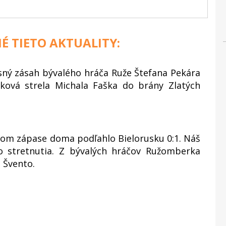
É TIETO AKTUALITY:
ný zásah bývalého hráča Ruže Štefana Pekára
žková strela Michala Faška do brány Zlatých
nom zápase doma podľahlo Bielorusku 0:1. Náš
o stretnutia. Z bývalých hráčov Ružomberka
 Švento.