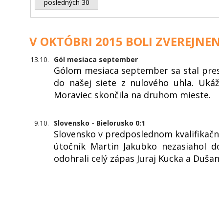
posledných 30
V OKTÓBRI 2015 BOLI ZVEREJNEN
13.10.
Gól mesiaca september
Gólom mesiaca september sa stal pres
do našej siete z nulového uhla. Uká
Moraviec skončila na druhom mieste.
9.10.
Slovensko - Bielorusko 0:1
Slovensko v predposlednom kvalifikač
útočník Martin Jakubko nezasiahol d
odohrali celý zápas Juraj Kucka a Dušan