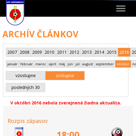
Toggle
navigat
ARCHÍV ČLÁNKOV
2007
2008
2009
2010
2011
2012
2013
2014
2015
2016
2
január
február
marec
apríl
máj
jún
júl
august
september
október
n
vzostupne
zostupne
posledných 30
V októbri 2016 nebola zverejnená žiadna aktualita.
Rozpis zápasov
18:00