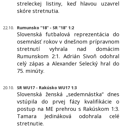
streleckej listiny, keď hlavou uzavrel
skóre stretnutia.
22.10.
Rumunsko “18“ - SR “18“ 1:2
Slovenská futbalová reprezentácia do
osemnásť rokov v dnešnom prípravnom
stretnutí vyhrala nad domácim
Rumunskom 2:1. Adrián Sivoň odohral
celý zápas a Alexander Selecký hral do
75. minúty.
20.10.
SR WU17 - Rakúsko WU17 1:3
Slovenská ženská „sedemnástka“ dnes
vstúpila do prvej fázy kvalifikácie o
postup na ME prehrou s Rakúskom 1:3.
Tamara Jedináková odohrala celé
stretnutie.