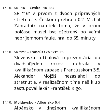
15.10.
SR “16“ - Česko “16“ 0:2
SR “16“ v prvom z dvoch prípravných
stretnutí s Českom prehrala 0:2. Michal
Záhradník napriek tomu, že v prom
polčase musel byť ošetrený po veľmi
nepríjemnom faule, hral do 65. minúty.
15.10.
SR “21“ - Francúzsko “21“ 3:5
Slovenská futbalová reprezentácia do
dvadsaťjeden rokov prehrala v
kvalifikačnom zápase s Francúzskom 3:5.
Alexander Mojžiš nezasiahol do
stretnutia, v realizačnom tíme náš klub
zastupoval lekár František Rigo.
14.10.
Moldavsko – Albánsko 0:4
Albánsko v dnešnom kvalifikačnom