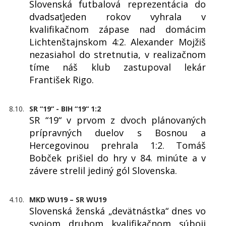
Slovenská futbalová reprezentácia do
dvadsaťjeden rokov vyhrala v
kvalifikačnom zápase nad domácim
Lichtenštajnskom 4:2. Alexander Mojžiš
nezasiahol do stretnutia, v realizačnom
tíme náš klub zastupoval lekár
František Rigo.
8.10.
SR “19“ - BIH “19“ 1:2
SR “19“ v prvom z dvoch plánovaných
prípravných duelov s Bosnou a
Hercegovinou prehrala 1:2. Tomáš
Bobček prišiel do hry v 84. minúte a v
závere strelil jediný gól Slovenska.
4.10.
MKD WU19 – SR WU19
Slovenská ženská „devätnástka“ dnes vo
svojom druhom kvalifikačnom súboji