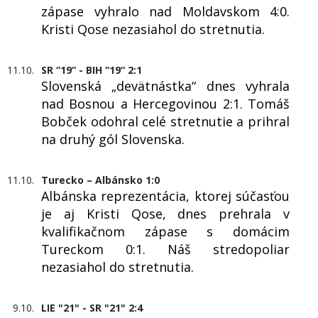
zápase vyhralo nad Moldavskom 4:0.
Kristi Qose nezasiahol do stretnutia.
11.10.
SR “19“ - BIH “19“ 2:1
Slovenská „devätnástka“ dnes vyhrala
nad Bosnou a Hercegovinou 2:1. Tomáš
Bobček odohral celé stretnutie a prihral
na druhý gól Slovenska.
11.10.
Turecko – Albánsko 1:0
Albánska reprezentácia, ktorej súčasťou
je aj Kristi Qose, dnes prehrala v
kvalifikačnom zápase s domácim
Tureckom 0:1. Náš stredopoliar
nezasiahol do stretnutia.
9.10.
LIE "21" - SR "21" 2:4