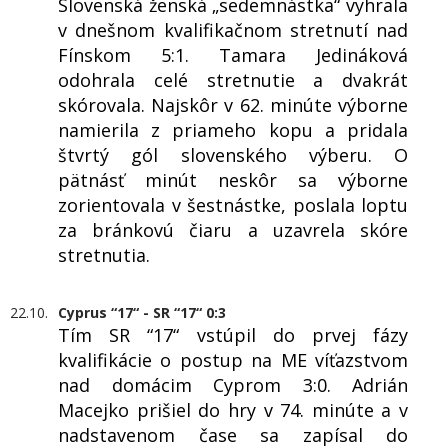
Slovenská ženská „sedemnástka“ vyhrala
v dnešnom kvalifikačnom stretnutí nad
Fínskom 5:1. Tamara Jedináková
odohrala celé stretnutie a dvakrát
skórovala. Najskôr v 62. minúte výborne
namierila z priameho kopu a pridala
štvrtý gól slovenského výberu. O
pätnásť minút neskôr sa výborne
zorientovala v šestnástke, poslala loptu
za bránkovú čiaru a uzavrela skóre
stretnutia.
22.10.
Cyprus “17“ - SR “17“ 0:3
Tím SR “17“ vstúpil do prvej fázy
kvalifikácie o postup na ME víťazstvom
nad domácim Cyprom 3:0. Adrián
Macejko prišiel do hry v 74. minúte a v
nadstavenom čase sa zapísal do