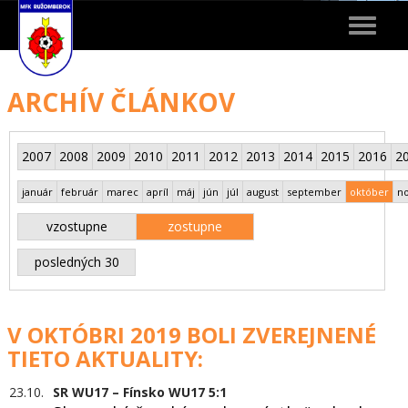
Toggle
navigat
ARCHÍV ČLÁNKOV
2007
2008
2009
2010
2011
2012
2013
2014
2015
2016
2
január
február
marec
apríl
máj
jún
júl
august
september
október
n
vzostupne
zostupne
posledných 30
V OKTÓBRI 2019 BOLI ZVEREJNENÉ
TIETO AKTUALITY:
23.10.
SR WU17 – Fínsko WU17 5:1