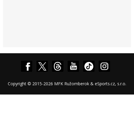
Copyright © 2015-2026 MFK Ružomberok & eSports.cz, s.r.o.