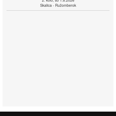
2. kolo, so 1.8.2026
Skalica - Ružomberok