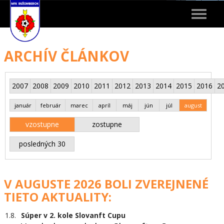
Toggle
navigat
ARCHÍV ČLÁNKOV
2007
2008
2009
2010
2011
2012
2013
2014
2015
2016
2
január
február
marec
apríl
máj
jún
júl
august
vzostupne
zostupne
posledných 30
V AUGUSTE 2026 BOLI ZVEREJNENÉ
TIETO AKTUALITY:
1.8.
Súper v 2. kole Slovanft Cupu