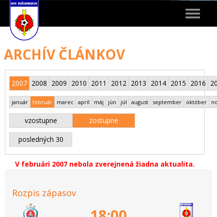
Toggle
navigat
ARCHÍV ČLÁNKOV
2007
2008
2009
2010
2011
2012
2013
2014
2015
2016
2
január
február
marec
apríl
máj
jún
júl
august
september
október
n
vzostupne
zostupne
posledných 30
V februári 2007 nebola zverejnená žiadna aktualita.
Rozpis zápasov
18:00