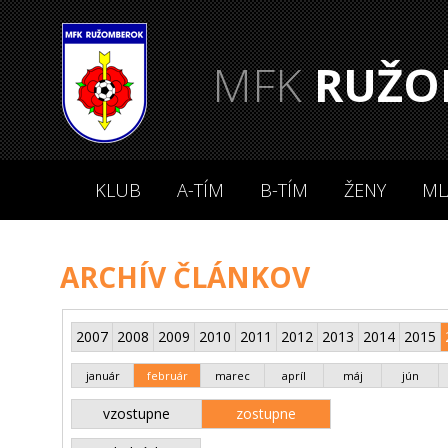
MFK
RUŽO
KLUB
A-TÍM
B-TÍM
ŽENY
ML
ARCHÍV ČLÁNKOV
2007
2008
2009
2010
2011
2012
2013
2014
2015
január
február
marec
apríl
máj
jún
vzostupne
zostupne