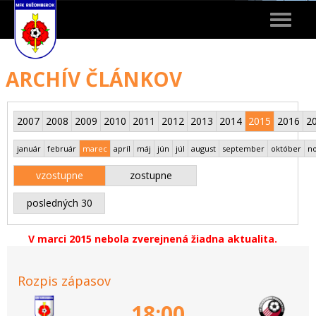
Toggle
navigat
ARCHÍV ČLÁNKOV
2007
2008
2009
2010
2011
2012
2013
2014
2015
2016
2
január
február
marec
apríl
máj
jún
júl
august
september
október
n
vzostupne
zostupne
posledných 30
V marci 2015 nebola zverejnená žiadna aktualita.
Rozpis zápasov
18:00