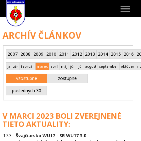
Toggle
navigat
ARCHÍV ČLÁNKOV
2007
2008
2009
2010
2011
2012
2013
2014
2015
2016
2
január
február
marec
apríl
máj
jún
júl
august
september
október
n
vzostupne
zostupne
posledných 30
V MARCI 2023 BOLI ZVEREJNENÉ
TIETO AKTUALITY:
17.3.
Švajčiarsko WU17 - SR WU17 3:0