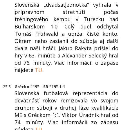
Slovenská „dvadsaťjednotka“ vyhrala v
prípravnom stretnutí počas
tréningového kempu v Turecku nad
Bulharskom 1:0. Celý duel odchytal
Tomáš Frühwald a udržal čisté konto.
Okrem neho zasiahli do súboja aj ďalší
dvaja naši hráči. Jakub Rakyta prišiel do
hry v 63. minúte a Alexander Selecký hral
od 76. minúty. Viac informácií o zápase
nájdete
TU
.
25.3.
Grécko "19" - SR "19" 1:1
Slovenská futbalová reprezentácia do
devätnásť rokov remizovala vo svojom
druhom súboji v druhej fáze kvalifikácie
ME s Gréckom 1:1. Viktor Úradník hral od
74. minúty. Viac informácií zo zápasu
nájdete
TU
.