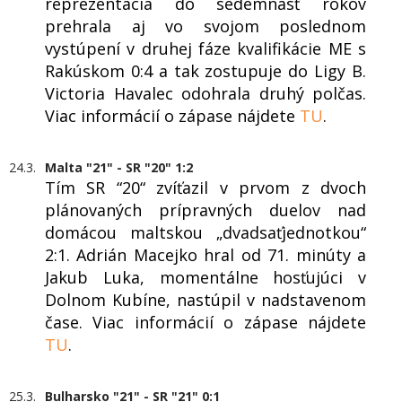
reprezentácia do sedemnásť rokov
prehrala aj vo svojom poslednom
vystúpení v druhej fáze kvalifikácie ME s
Rakúskom 0:4 a tak zostupuje do Ligy B.
Victoria Havalec odohrala druhý polčas.
Viac informácií o zápase nájdete
TU
.
24.3.
Malta "21" - SR "20" 1:2
Tím SR “20“ zvíťazil v prvom z dvoch
plánovaných prípravných duelov nad
domácou maltskou „dvadsaťjednotkou“
2:1. Adrián Macejko hral od 71. minúty a
Jakub Luka, momentálne hosťujúci v
Dolnom Kubíne, nastúpil v nadstavenom
čase. Viac informácií o zápase nájdete
TU
.
25.3.
Bulharsko "21" - SR "21" 0:1