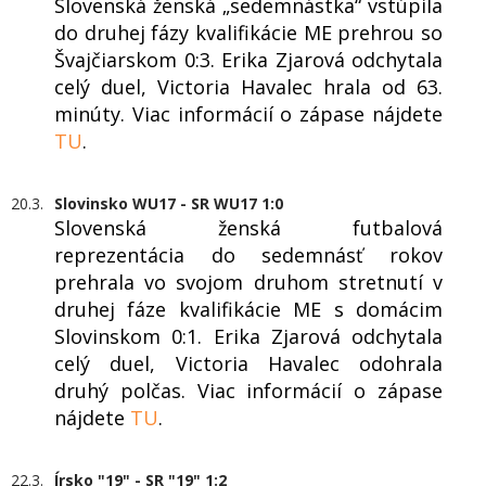
Slovenská ženská „sedemnástka“ vstúpila
do druhej fázy kvalifikácie ME prehrou so
Švajčiarskom 0:3. Erika Zjarová odchytala
celý duel, Victoria Havalec hrala od 63.
minúty. Viac informácií o zápase nájdete
TU
.
20.3.
Slovinsko WU17 - SR WU17 1:0
Slovenská ženská futbalová
reprezentácia do sedemnásť rokov
prehrala vo svojom druhom stretnutí v
druhej fáze kvalifikácie ME s domácim
Slovinskom 0:1. Erika Zjarová odchytala
celý duel, Victoria Havalec odohrala
druhý polčas. Viac informácií o zápase
nájdete
TU
.
22.3.
Írsko "19" - SR "19" 1:2