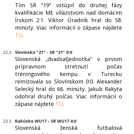
Tím SR "19" vstúpil do druhej fázy
kvalifikácie ME víťazstvom nad domácim
Írskom 2:1. Viktor Úradník hral do 58.
minúty. Viac informácií o zápase nájdete
TU
.
22.3.
Slovinsko "21" - SR "21" 0:0
Slovenská „dvadsaťjednotka“ v prvom
prípravnom stretnutí počas
tréningového kempu v Turecku
remizovala so Slovinskom 0:0. Alexander
Selecký hral do 66. minúty. Jakub Rakyta
odohral druhý polčas. Viac informácií o
zápase nájdete
TU
.
23.3.
Rakúsko WU17 - SR WU17 4:0
Slovenská ženská futbalová