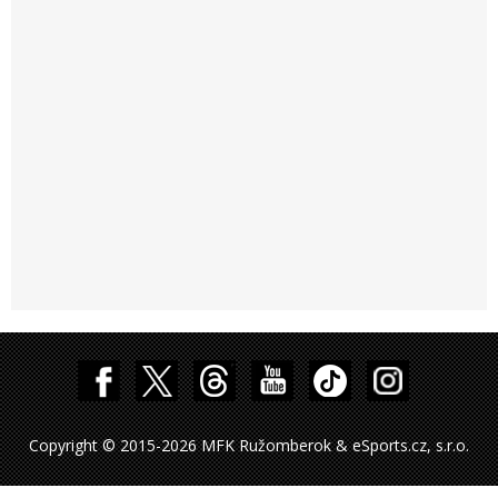
Copyright © 2015-2026 MFK Ružomberok & eSports.cz, s.r.o.