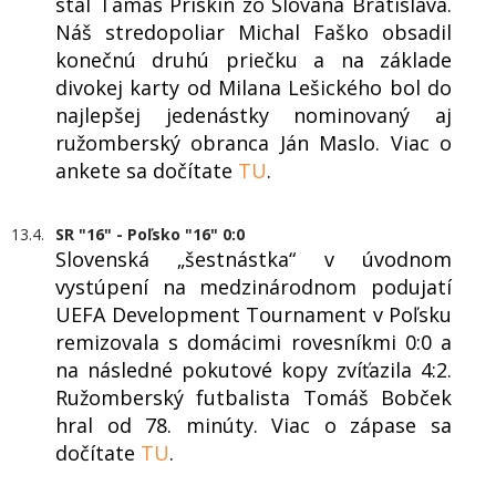
stal Tamás Priskin zo Slovana Bratislava.
Náš stredopoliar Michal Faško obsadil
konečnú druhú priečku a na základe
divokej karty od Milana Lešického bol do
najlepšej jedenástky nominovaný aj
ružomberský obranca Ján Maslo. Viac o
ankete sa dočítate
TU
.
13.4.
SR "16" - Poľsko "16" 0:0
Slovenská „šestnástka“ v úvodnom
vystúpení na medzinárodnom podujatí
UEFA Development Tournament v Poľsku
remizovala s domácimi rovesníkmi 0:0 a
na následné pokutové kopy zvíťazila 4:2.
Ružomberský futbalista Tomáš Bobček
hral od 78. minúty. Viac o zápase sa
dočítate
TU
.