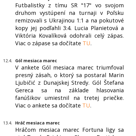
Futbalistky z tímu SR "17" vo svojom
druhom vystúpení na turnaji v Poľsku
remizovali s Ukrajinou 1:1 a na pokutové
kopy jej podľahli 3:4. Lucia Planietová a
Viktória Kovalíková odohrali celý zápas.
Viac o zápase sa dočítate
TU
.
12.4.
Gól mesiaca marec
V ankete Gól mesiaca marec triumfoval
presný zásah, o ktorý sa postaral Marin
Ljubičić z Dunajskej Stredy. Gól Štefana
Gereca sa na základe hlasovania
fanúšikov umiestnil na tretej priečke.
Viac o ankete sa dočítate
TU
.
13.4.
Hráč mesiaca marec
Hráčom mesiaca marec Fortuna ligy sa