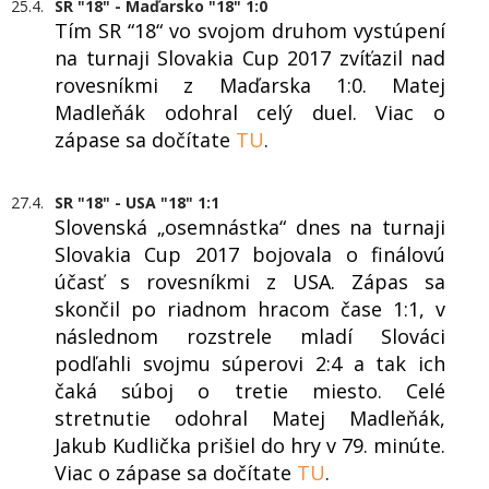
25.4.
SR "18" - Maďarsko "18" 1:0
Tím SR “18“ vo svojom druhom vystúpení
na turnaji Slovakia Cup 2017 zvíťazil nad
rovesníkmi z Maďarska 1:0. Matej
Madleňák odohral celý duel. Viac o
zápase sa dočítate
TU
.
27.4.
SR "18" - USA "18" 1:1
Slovenská „osemnástka“ dnes na turnaji
Slovakia Cup 2017 bojovala o finálovú
účasť s rovesníkmi z USA. Zápas sa
skončil po riadnom hracom čase 1:1, v
následnom rozstrele mladí Slováci
podľahli svojmu súperovi 2:4 a tak ich
čaká súboj o tretie miesto. Celé
stretnutie odohral Matej Madleňák,
Jakub Kudlička prišiel do hry v 79. minúte.
Viac o zápase sa dočítate
TU
.