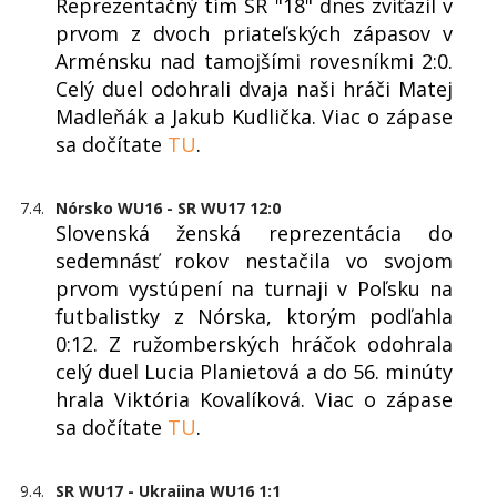
Reprezentačný tím SR "18" dnes zvíťazil v
prvom z dvoch priateľských zápasov v
Arménsku nad tamojšími rovesníkmi 2:0.
Celý duel odohrali dvaja naši hráči Matej
Madleňák a Jakub Kudlička. Viac o zápase
sa dočítate
TU
.
7.4.
Nórsko WU16 - SR WU17 12:0
Slovenská ženská reprezentácia do
sedemnásť rokov nestačila vo svojom
prvom vystúpení na turnaji v Poľsku na
futbalistky z Nórska, ktorým podľahla
0:12. Z ružomberských hráčok odohrala
celý duel Lucia Planietová a do 56. minúty
hrala Viktória Kovalíková. Viac o zápase
sa dočítate
TU
.
9.4.
SR WU17 - Ukrajina WU16 1:1