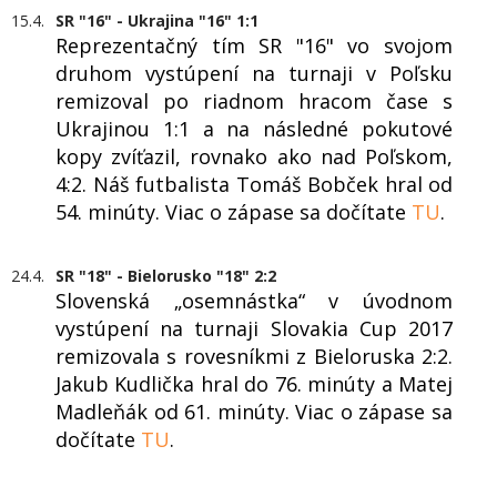
15.4.
SR "16" - Ukrajina "16" 1:1
Reprezentačný tím SR "16" vo svojom
druhom vystúpení na turnaji v Poľsku
remizoval po riadnom hracom čase s
Ukrajinou 1:1 a na následné pokutové
kopy zvíťazil, rovnako ako nad Poľskom,
4:2. Náš futbalista Tomáš Bobček hral od
54. minúty. Viac o zápase sa dočítate
TU
.
24.4.
SR "18" - Bielorusko "18" 2:2
Slovenská „osemnástka“ v úvodnom
vystúpení na turnaji Slovakia Cup 2017
remizovala s rovesníkmi z Bieloruska 2:2.
Jakub Kudlička hral do 76. minúty a Matej
Madleňák od 61. minúty. Viac o zápase sa
dočítate
TU
.