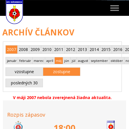
Toggle
navigat
ARCHÍV ČLÁNKOV
2007
2008
2009
2010
2011
2012
2013
2014
2015
2016
2
január
február
marec
apríl
máj
jún
júl
august
september
október
n
vzostupne
zostupne
posledných 30
V máji 2007 nebola zverejnená žiadna aktualita.
Rozpis zápasov
18:00