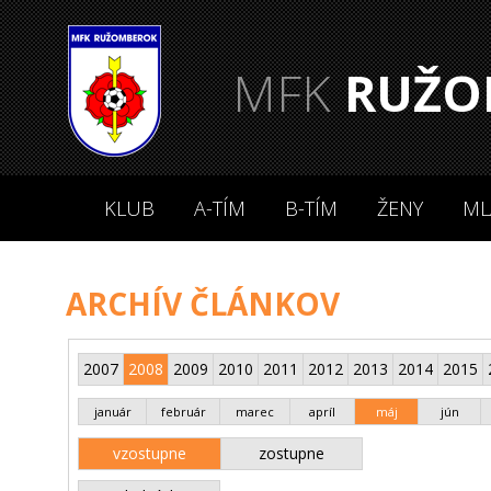
MFK
RUŽO
KLUB
A-TÍM
B-TÍM
ŽENY
ML
ARCHÍV ČLÁNKOV
2007
2008
2009
2010
2011
2012
2013
2014
2015
január
február
marec
apríl
máj
jún
vzostupne
zostupne