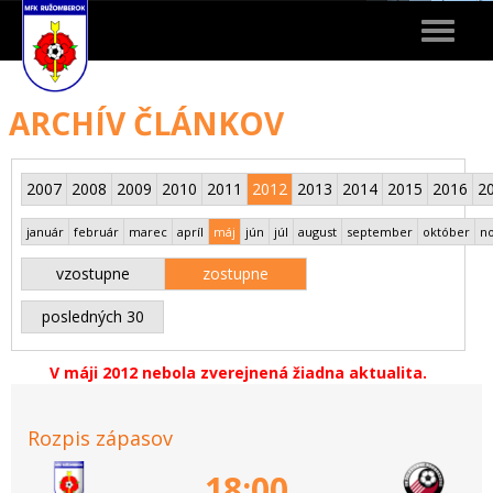
Toggle
navigat
ARCHÍV ČLÁNKOV
2007
2008
2009
2010
2011
2012
2013
2014
2015
2016
2
január
február
marec
apríl
máj
jún
júl
august
september
október
n
vzostupne
zostupne
posledných 30
V máji 2012 nebola zverejnená žiadna aktualita.
Rozpis zápasov
18:00