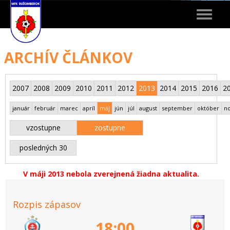
Toggle
navigat
ARCHÍV ČLÁNKOV
2007
2008
2009
2010
2011
2012
2013
2014
2015
2016
2
január
február
marec
apríl
máj
jún
júl
august
september
október
n
vzostupne
zostupne
posledných 30
V máji 2013 nebola zverejnená žiadna aktualita.
Rozpis zápasov
18:00