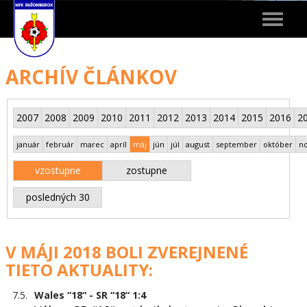
Toggle
navigat
ARCHÍV ČLÁNKOV
2007
2008
2009
2010
2011
2012
2013
2014
2015
2016
2
január
február
marec
apríl
máj
jún
júl
august
september
október
n
vzostupne
zostupne
posledných 30
V MÁJI 2018 BOLI ZVEREJNENÉ
TIETO AKTUALITY:
7.5.
Wales “18“ - SR “18“ 1:4