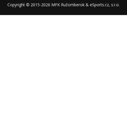
Copyright © 2015-2026 MFK Ružomberok & eSports.cz, s.r.o.