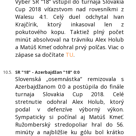
Výber SR “18“ vstúpil do turnaja Slovakia
Cup 2018 víťazstvom nad rovesníkmi z
Walesu 4:1. Celý duel odchytal Ivan
Krajčírik, ktorý inkasoval len z
pokutového kopu. Taktiež plný počet
minút absolvoval na trávniku Alex Holub
a Matúš Kmeť odohral prvý polčas. Viac o
zápase sa dočítate
TU
.
10.5.
SR "18" - Azerbajdžan "18" 0:0
Slovenská „osemnástka“ remizovala s
Azerbajdžanom 0:0 a postúpila do finále
turnaja Slovakia Cup 2018. Celé
stretnutie odohral Alex Holub, ktorý
podal v defenzíve výborný výkon.
Sympaticky si počínal aj Matúš Kmeť.
Ružomberský stredopoliar hral do 56.
minúty a najbližšie ku gólu bol krátko