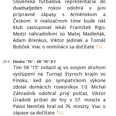
Slovenská futbalová reprezentácia do
dvadsaťjeden rokov odohrá v júni
prípravné zápasy s Arménskom a
Českom. V realizačnom tíme bude náš
klub zastupovať lekár František Rigo.
Medzi náhradníkmi sú Matej Madleňák,
Adam Brenkus, Viktor Jedinák a Tomáš
Bobček. Viac o nomínácii sa dočítate
TU
.
29.5.
Fínsko “15“ - SR “15“ 0:1
Tím SR “15“ zvíťazil aj vo svojom druhom
vystúpení na Turnaji štyroch krajín vo
Fínsku, keď po sympatickom výkone
zdolal domácich rovesníkov 1:0. Michal
Záhradník odohral prvý polčas, Viktor
Úradník prišiel do hry v 57. minúte a
Pavol Nemček hral od 76. minúty. Viac o
zápase sa dočítate
TU
.