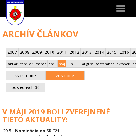
Toggle
navigat
ARCHÍV ČLÁNKOV
2007
2008
2009
2010
2011
2012
2013
2014
2015
2016
2
január
február
marec
apríl
máj
jún
júl
august
september
október
n
vzostupne
zostupne
posledných 30
V MÁJI 2019 BOLI ZVEREJNENÉ
TIETO AKTUALITY:
29.5.
Nominácia do SR “21“