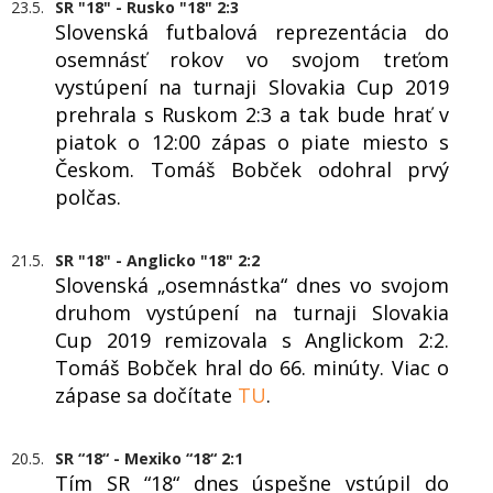
23.5.
SR "18" - Rusko "18" 2:3
Slovenská futbalová reprezentácia do
osemnásť rokov vo svojom treťom
vystúpení na turnaji Slovakia Cup 2019
prehrala s Ruskom 2:3 a tak bude hrať v
piatok o 12:00 zápas o piate miesto s
Českom. Tomáš Bobček odohral prvý
polčas.
21.5.
SR "18" - Anglicko "18" 2:2
Slovenská „osemnástka“ dnes vo svojom
druhom vystúpení na turnaji Slovakia
Cup 2019 remizovala s Anglickom 2:2.
Tomáš Bobček hral do 66. minúty. Viac o
zápase sa dočítate
TU
.
20.5.
SR “18“ - Mexiko “18“ 2:1
Tím SR “18“ dnes úspešne vstúpil do