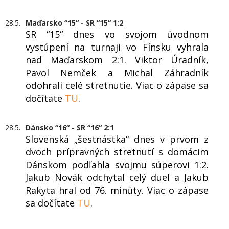
28.5.
Maďarsko “15“ - SR “15“ 1:2
SR “15“ dnes vo svojom úvodnom
vystúpení na turnaji vo Fínsku vyhrala
nad Maďarskom 2:1. Viktor Úradník,
Pavol Nemček a Michal Záhradník
odohrali celé stretnutie. Viac o zápase sa
dočítate
TU
.
28.5.
Dánsko “16“ - SR “16“ 2:1
Slovenská „šestnástka“ dnes v prvom z
dvoch prípravných stretnutí s domácim
Dánskom podľahla svojmu súperovi 1:2.
Jakub Novák odchytal celý duel a Jakub
Rakyta hral od 76. minúty. Viac o zápase
sa dočítate
TU
.