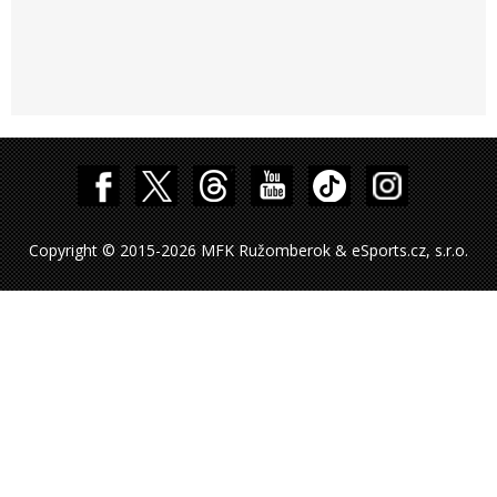
Copyright © 2015-2026 MFK Ružomberok & eSports.cz, s.r.o.