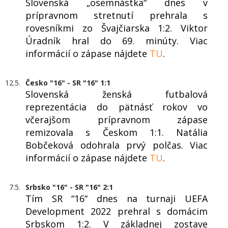
Slovenská „osemnástka“ dnes v
prípravnom stretnutí prehrala s
rovesníkmi zo Švajčiarska 1:2. Viktor
Úradník hral do 69. minúty. Viac
informácií o zápase nájdete
TU
.
12.5.
Česko "16" - SR "16" 1:1
Slovenská ženská futbalová
reprezentácia do pätnásť rokov vo
včerajšom prípravnom zápase
remizovala s Českom 1:1. Natália
Bobčeková odohrala prvý polčas. Viac
informácií o zápase nájdete
TU
.
7.5.
Srbsko "16" - SR "16" 2:1
Tím SR “16“ dnes na turnaji UEFA
Development 2022 prehral s domácim
Srbskom 1:2. V základnej zostave