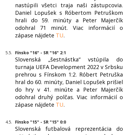
nastúpili všetci traja naši zástupcovia.
Daniel Lopušek s Róbertom Petruškom
hrali do 59. minúty a Peter Majerčík
odohral 71 minút. Viac informácií o
zápase nájdete
TU
.
5.5.
Fínsko "16" - SR "16" 2:1
Slovenská „šestnástka“ vstúpila do
turnaja UEFA Development 2022 v Srbsku
prehrou s Fínskom 1:2. Róbert Petruška
hral do 60. minúty, Daniel Lopušek prišiel
do hry v 41. minúte a Peter Majerčík
odohral druhý polčas. Viac informácií o
zápase nájdete
TU
.
4.5.
Fínsko "15" - SR "15" 0:0
Slovenská futbalová reprezentácia do