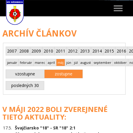
Toggle
navigat
ARCHÍV ČLÁNKOV
2007
2008
2009
2010
2011
2012
2013
2014
2015
2016
2
január
február
marec
apríl
máj
jún
júl
august
september
október
n
vzostupne
zostupne
posledných 30
V MÁJI 2022 BOLI ZVEREJNENÉ
TIETO AKTUALITY:
17.5.
Švajčiarsko "18" - SR "18" 2:1