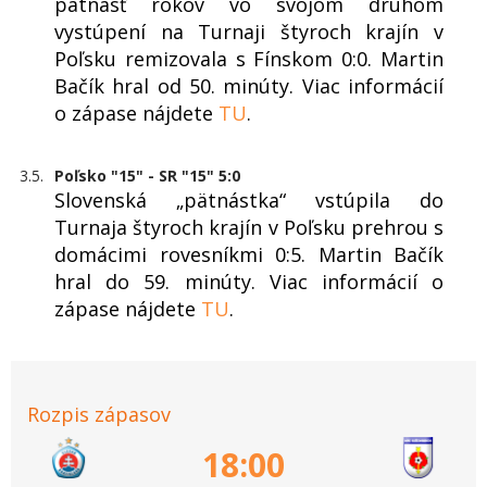
pätnásť rokov vo svojom druhom
vystúpení na Turnaji štyroch krajín v
Poľsku remizovala s Fínskom 0:0. Martin
Bačík hral od 50. minúty. Viac informácií
o zápase nájdete
TU
.
3.5.
Poľsko "15" - SR "15" 5:0
Slovenská „pätnástka“ vstúpila do
Turnaja štyroch krajín v Poľsku prehrou s
domácimi rovesníkmi 0:5. Martin Bačík
hral do 59. minúty. Viac informácií o
zápase nájdete
TU
.
Rozpis zápasov
18:00