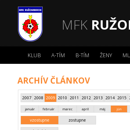
MFK
RUŽO
KLUB
A-TÍM
B-TÍM
ŽENY
ML
ARCHÍV ČLÁNKOV
2007
2008
2009
2010
2011
2012
2013
2014
2015
január
február
marec
apríl
máj
jún
vzostupne
zostupne