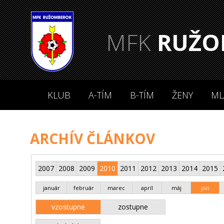
MFK
RUŽO
KLUB
A-TÍM
B-TÍM
ŽENY
ML
ARCHÍV ČLÁNKOV
2007
2008
2009
2010
2011
2012
2013
2014
2015
január
február
marec
apríl
máj
jún
vzostupne
zostupne