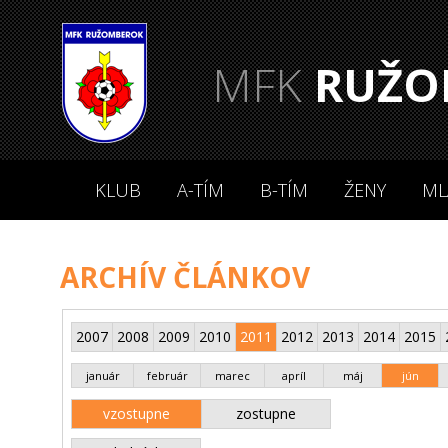
MFK
RUŽO
KLUB
A-TÍM
B-TÍM
ŽENY
ML
ARCHÍV ČLÁNKOV
2007
2008
2009
2010
2011
2012
2013
2014
2015
január
február
marec
apríl
máj
jún
vzostupne
zostupne