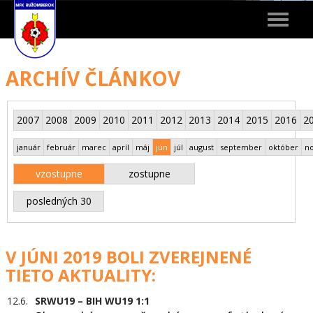
Toggle
navigat
ARCHÍV ČLÁNKOV
2007
2008
2009
2010
2011
2012
2013
2014
2015
2016
2
január
február
marec
apríl
máj
jún
júl
august
september
október
n
vzostupne
zostupne
posledných 30
V JÚNI 2019 BOLI ZVEREJNENÉ
TIETO AKTUALITY:
12.6.
SRWU19 – BIH WU19 1:1