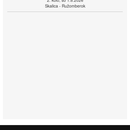
2. kolo, so 1.8.2026
Skalica - Ružomberok