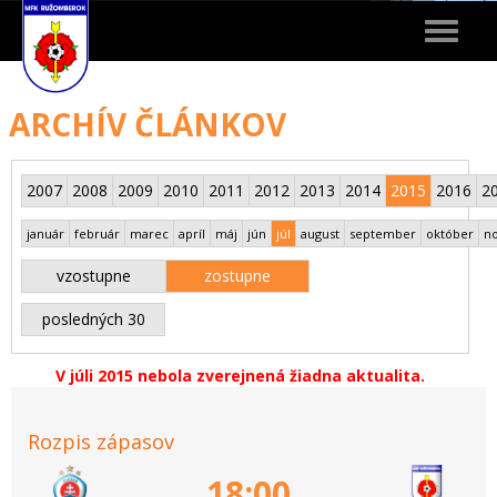
Toggle
navigat
ARCHÍV ČLÁNKOV
2007
2008
2009
2010
2011
2012
2013
2014
2015
2016
2
január
február
marec
apríl
máj
jún
júl
august
september
október
n
vzostupne
zostupne
posledných 30
V júli 2015 nebola zverejnená žiadna aktualita.
Rozpis zápasov
18:00