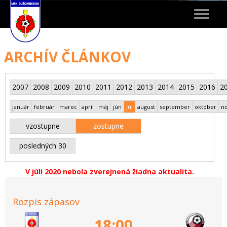
Toggle
navigat
ARCHÍV ČLÁNKOV
2007
2008
2009
2010
2011
2012
2013
2014
2015
2016
2
január
február
marec
apríl
máj
jún
júl
august
september
október
n
vzostupne
zostupne
posledných 30
V júli 2020 nebola zverejnená žiadna aktualita.
Rozpis zápasov
18:00