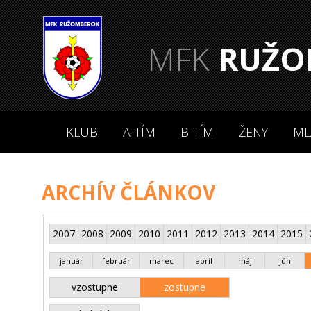
MFK
RUŽO
KLUB
A-TÍM
B-TÍM
ŽENY
ML
ARCHÍV ČLÁNKOV
2007
2008
2009
2010
2011
2012
2013
2014
2015
január
február
marec
apríl
máj
jún
vzostupne
zostupne