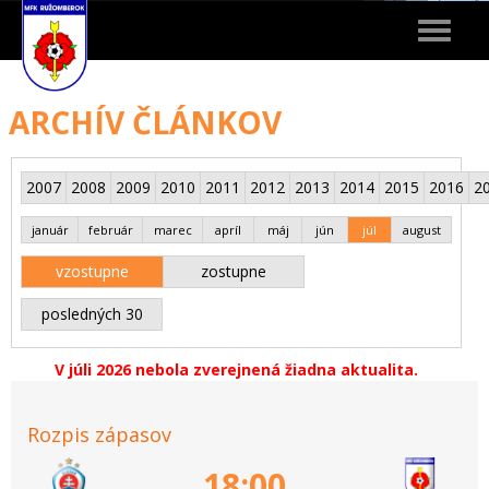
Toggle
navigat
ARCHÍV ČLÁNKOV
2007
2008
2009
2010
2011
2012
2013
2014
2015
2016
2
január
február
marec
apríl
máj
jún
júl
august
vzostupne
zostupne
posledných 30
V júli 2026 nebola zverejnená žiadna aktualita.
Rozpis zápasov
18:00