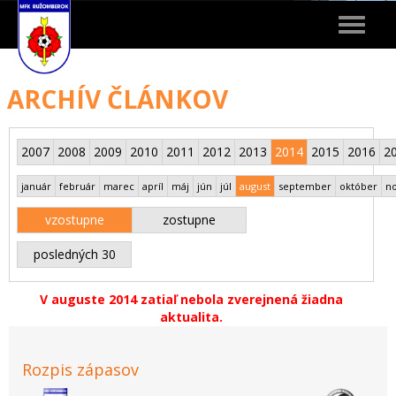
Toggle
navigat
ARCHÍV ČLÁNKOV
2007
2008
2009
2010
2011
2012
2013
2014
2015
2016
2
január
február
marec
apríl
máj
jún
júl
august
september
október
n
vzostupne
zostupne
posledných 30
V auguste 2014 zatiaľ nebola zverejnená žiadna
aktualita.
Rozpis zápasov