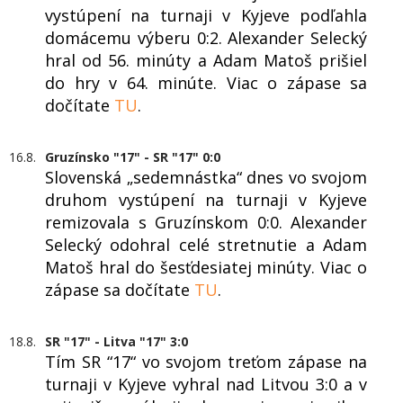
vystúpení na turnaji v Kyjeve podľahla
domácemu výberu 0:2. Alexander Selecký
hral od 56. minúty a Adam Matoš prišiel
do hry v 64. minúte. Viac o zápase sa
dočítate
TU
.
16.8.
Gruzínsko "17" - SR "17" 0:0
Slovenská „sedemnástka“ dnes vo svojom
druhom vystúpení na turnaji v Kyjeve
remizovala s Gruzínskom 0:0. Alexander
Selecký odohral celé stretnutie a Adam
Matoš hral do šesťdesiatej minúty. Viac o
zápase sa dočítate
TU
.
18.8.
SR "17" - Litva "17" 3:0
Tím SR “17“ vo svojom treťom zápase na
turnaji v Kyjeve vyhral nad Litvou 3:0 a v