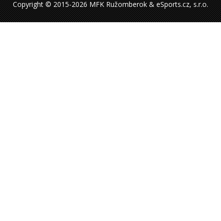
Copyright © 2015-2026 MFK Ružomberok & eSports.cz, s.r.o.