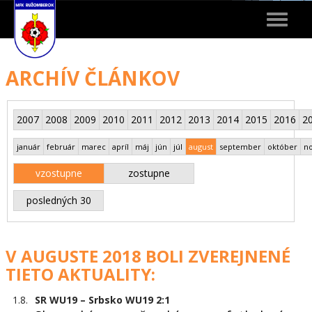
Toggle
navigat
ARCHÍV ČLÁNKOV
2007
2008
2009
2010
2011
2012
2013
2014
2015
2016
2
január
február
marec
apríl
máj
jún
júl
august
september
október
n
vzostupne
zostupne
posledných 30
V AUGUSTE 2018 BOLI ZVEREJNENÉ
TIETO AKTUALITY:
1.8.
SR WU19 – Srbsko WU19 2:1