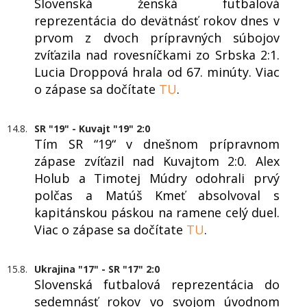
Slovenská ženská futbalová
reprezentácia do devätnásť rokov dnes v
prvom z dvoch prípravných súbojov
zvíťazila nad rovesníčkami zo Srbska 2:1.
Lucia Droppová hrala od 67. minúty. Viac
o zápase sa dočítate
TU
.
14.8.
SR "19" - Kuvajt "19" 2:0
Tím SR “19“ v dnešnom prípravnom
zápase zvíťazil nad Kuvajtom 2:0. Alex
Holub a Timotej Múdry odohrali prvý
polčas a Matúš Kmeť absolvoval s
kapitánskou páskou na ramene celý duel.
Viac o zápase sa dočítate
TU
.
15.8.
Ukrajina "17" - SR "17" 2:0
Slovenská futbalová reprezentácia do
sedemnásť rokov vo svojom úvodnom