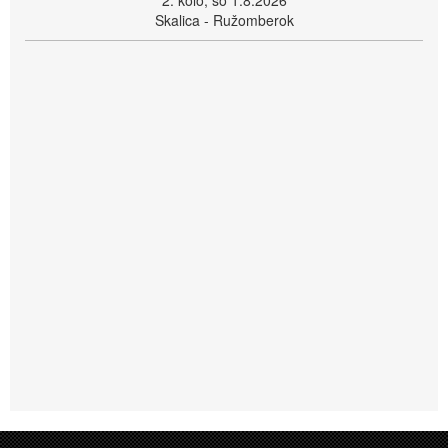
2. kolo, so 1.8.2026
Skalica - Ružomberok