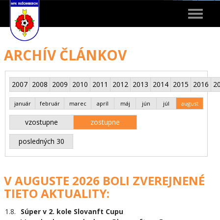
Toggle
navigat
ARCHÍV ČLÁNKOV
2007
2008
2009
2010
2011
2012
2013
2014
2015
2016
2
január
február
marec
apríl
máj
jún
júl
august
vzostupne
zostupne
posledných 30
V AUGUSTE 2026 BOLI ZVEREJNENÉ
TIETO AKTUALITY:
1.8.
Súper v 2. kole Slovanft Cupu