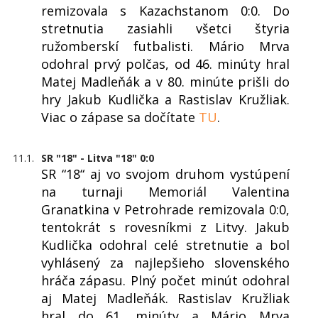
remizovala s Kazachstanom 0:0. Do
stretnutia zasiahli všetci štyria
ružomberskí futbalisti. Mário Mrva
odohral prvý polčas, od 46. minúty hral
Matej Madleňák a v 80. minúte prišli do
hry Jakub Kudlička a Rastislav Kružliak.
Viac o zápase sa dočítate
TU
.
11.1.
SR "18" - Litva "18" 0:0
SR “18“ aj vo svojom druhom vystúpení
na turnaji Memoriál Valentina
Granatkina v Petrohrade remizovala 0:0,
tentokrát s rovesníkmi z Litvy. Jakub
Kudlička odohral celé stretnutie a bol
vyhlásený za najlepšieho slovenského
hráča zápasu. Plný počet minút odohral
aj Matej Madleňák. Rastislav Kružliak
hral do 61. minúty a Mário Mrva