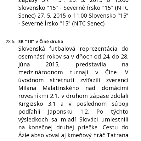
Slovensko "15" - Severné Írsko "15" (NTC
Senec) 27. 5. 2015 o 11:00 Slovensko "15"
- Severné Írsko "15" (NTC Senec)
28.6.
SR "18" v Číně druhá
Slovenská futbalová reprezentácia do
osemnásť rokov sa v dňoch od 24. do 28.
júna 2015, predstavila na
medzinárodnom turnaji v Číne. V
úvodnom stretnutí zvíťazili zverenci
Milana Malatinského nad domácimi
rovesníkmi 2:1, v druhom zápase zdolali
Kirgizsko 3:1 a v poslednom súboji
podľahli Japonsku 1:2. Po týchto
výsledkoch sa mladí Slováci umiestnili
na konečnej druhej priečke. Cestu do
Ázie absolvoval aj kmeňový hráč Tatrana