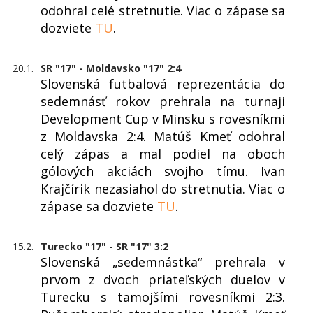
odohral celé stretnutie. Viac o zápase sa
dozviete
TU
.
20.1.
SR "17" - Moldavsko "17" 2:4
Slovenská futbalová reprezentácia do
sedemnásť rokov prehrala na turnaji
Development Cup v Minsku s rovesníkmi
z Moldavska 2:4. Matúš Kmeť odohral
celý zápas a mal podiel na oboch
gólových akciách svojho tímu. Ivan
Krajčírik nezasiahol do stretnutia. Viac o
zápase sa dozviete
TU
.
15.2.
Turecko "17" - SR "17" 3:2
Slovenská „sedemnástka“ prehrala v
prvom z dvoch priateľských duelov v
Turecku s tamojšími rovesníkmi 2:3.