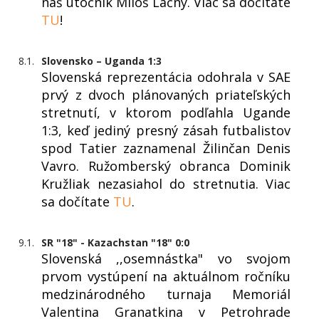
náš útočník Miloš Lačný. Viac sa dočítate
TU
!
8.1.
Slovensko – Uganda 1:3
Slovenská reprezentácia odohrala v SAE
prvý z dvoch plánovaných priateľských
stretnutí, v ktorom podľahla Ugande
1:3, keď jediný presný zásah futbalistov
spod Tatier zaznamenal Žilinčan Denis
Vavro. Ružomberský obranca Dominik
Kružliak nezasiahol do stretnutia. Viac
sa dočítate
TU
.
9.1.
SR "18" - Kazachstan "18" 0:0
Slovenská ,,osemnástka" vo svojom
prvom vystúpení na aktuálnom ročníku
medzinárodného turnaja Memoriál
Valentina Granatkina v Petrohrade