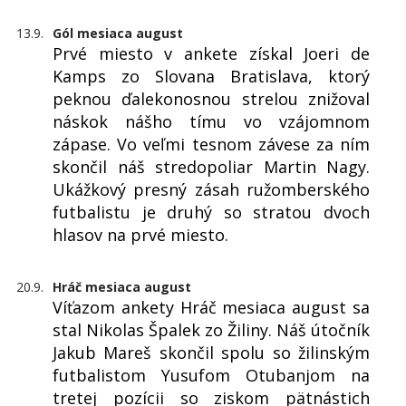
13.9.
Gól mesiaca august
Prvé miesto v ankete získal Joeri de
Kamps zo Slovana Bratislava, ktorý
peknou ďalekonosnou strelou znižoval
náskok nášho tímu vo vzájomnom
zápase. Vo veľmi tesnom závese za ním
skončil náš stredopoliar Martin Nagy.
Ukážkový presný zásah ružomberského
futbalistu je druhý so stratou dvoch
hlasov na prvé miesto.
20.9.
Hráč mesiaca august
Víťazom ankety Hráč mesiaca august sa
stal Nikolas Špalek zo Žiliny. Náš útočník
Jakub Mareš skončil spolu so žilinským
futbalistom Yusufom Otubanjom na
tretej pozícii so ziskom pätnástich