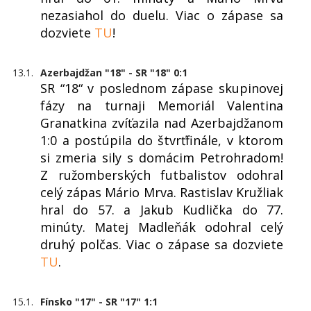
nezasiahol do duelu. Viac o zápase sa
dozviete
TU
!
13.1.
Azerbajdžan "18" - SR "18" 0:1
SR “18“ v poslednom zápase skupinovej
fázy na turnaji Memoriál Valentina
Granatkina zvíťazila nad Azerbajdžanom
1:0 a postúpila do štvrťfinále, v ktorom
si zmeria sily s domácim Petrohradom!
Z ružomberských futbalistov odohral
celý zápas Mário Mrva. Rastislav Kružliak
hral do 57. a Jakub Kudlička do 77.
minúty. Matej Madleňák odohral celý
druhý polčas. Viac o zápase sa dozviete
TU
.
15.1.
Fínsko "17" - SR "17" 1:1