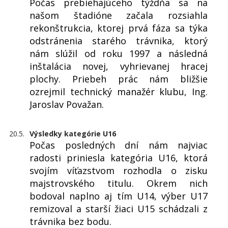
Počas prebiehajúceho týždňa sa na
našom štadióne začala rozsiahla
rekonštrukcia, ktorej prvá fáza sa týka
odstránenia starého trávnika, ktorý
nám slúžil od roku 1997 a následná
inštalácia novej, vyhrievanej hracej
plochy. Priebeh prác nám bližšie
ozrejmil technický manažér klubu, Ing.
Jaroslav Považan.
20.5.
Výsledky kategórie U16
Počas posledných dní nám najviac
radosti priniesla kategória U16, ktorá
svojím víťazstvom rozhodla o zisku
majstrovského titulu. Okrem nich
bodoval naplno aj tím U14, výber U17
remizoval a starší žiaci U15 schádzali z
trávnika bez bodu.