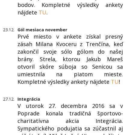
bodov. Kompletné výsledky ankety
nájdete
TU
.
23.12.
Gól mesiaca november
Prvé miesto v ankete získal presný
zásah Milana Kvoceru z Trenčína, keď
zakončil svoje sólo gólom do našej
brány. Strela, ktorou Jakub Mareš
otvoril skóre súboja so Senicou sa
umiestnila na piatom mieste.
Kompletné výsledky ankety nájdete
TU
!
27.12.
Integrácia
V utorok 27. decembra 2016 sa v
Poprade konala tradičná športovo-
charitatívna akcia Integrácia.
Sympatického podujatia sa zúčastnil aj