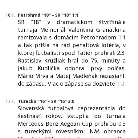
16.1.
Petrohrad "18" - SR "18" 1:1
SR “18“ v dramatickom štvrťfinále
turnaja Memoriál Valentina Granatkina
remizovala s domácim Petrohradom 1:1
a tak prišla na rad penaltová lotéria, v
ktorej futbalisti spod Tatier prehrali 2:3.
Rastislav Kružliak hral do 75. minúty a
Jakub Kudlička odohral prvý polčas.
Mário Mrva a Matej Madleňák nezasiahli
do zápasu. Viac o zápase sa dozviete
TU
.
17.1.
Turecko "16" - SR "16" 3:0
Slovenská futbalová reprezentácia do
šestnásť rokov, vstúpila do turnaja
Mercedes Benz Aegean Cup prehrou 0:3
s tureckými rovesníkmi. Náš obranca