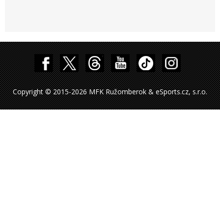
Copyright © 2015-2026 MFK Ružomberok & eSports.cz, s.r.o.