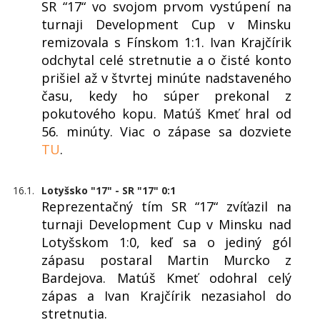
SR “17“ vo svojom prvom vystúpení na
turnaji Development Cup v Minsku
remizovala s Fínskom 1:1. Ivan Krajčírik
odchytal celé stretnutie a o čisté konto
prišiel až v štvrtej minúte nadstaveného
času, kedy ho súper prekonal z
pokutového kopu. Matúš Kmeť hral od
56. minúty. Viac o zápase sa dozviete
TU
.
16.1.
Lotyšsko "17" - SR "17" 0:1
Reprezentačný tím SR “17“ zvíťazil na
turnaji Development Cup v Minsku nad
Lotyšskom 1:0, keď sa o jediný gól
zápasu postaral Martin Murcko z
Bardejova. Matúš Kmeť odohral celý
zápas a Ivan Krajčírik nezasiahol do
stretnutia.