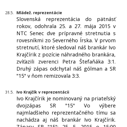
28.5.
Mládež. reprezentácie
Slovenská reprezentácia do pätnásť
rokov, odohrala 25. a 27. mája 2015 v
NTC Senec dve prípravné stretnutia s
rovesníkmi zo Severného Írska. V prvom
stretnutí, ktoré sledoval náš brankár Ivo
Krajčírik z pozície náhradného brankára,
zvíťazili zverenci Petra Štefaňáka 3:1.
Druhý zápas odchytal náš gólman a SR
"15" v ňom remizovala 3:3.
31.5.
Ivo Krajčík v reprezentácii
Ivo Krajčírik je nominovaný na priateľský
dvojzápas SR "15" Vo výbere
najmladšieho reprezentačného tímu sa
nachádza aj náš brankár Ivo Krajčírik.
Zápasy SR "15": 25. 5. 2015 o 15:00