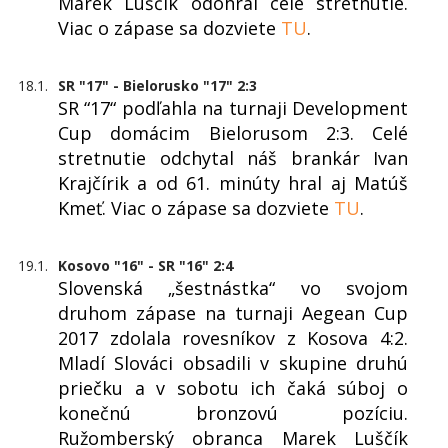
Marek Luščík odohral celé stretnutie.
Viac o zápase sa dozviete
TU
.
18.1.
SR "17" - Bielorusko "17" 2:3
SR “17“ podľahla na turnaji Development
Cup domácim Bielorusom 2:3. Celé
stretnutie odchytal náš brankár Ivan
Krajčírik a od 61. minúty hral aj Matúš
Kmeť. Viac o zápase sa dozviete
TU
.
19.1.
Kosovo "16" - SR "16" 2:4
Slovenská „šestnástka“ vo svojom
druhom zápase na turnaji Aegean Cup
2017 zdolala rovesníkov z Kosova 4:2.
Mladí Slováci obsadili v skupine druhú
priečku a v sobotu ich čaká súboj o
konečnú bronzovú pozíciu.
Ružomberský obranca Marek Luščík