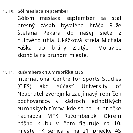
13.10.
Gól mesiaca september
Gólom mesiaca september sa stal
presný zásah bývalého hráča Ruže
Štefana Pekára do našej siete z
nulového uhla. Ukážková strela Michala
Faška do brány Zlatých Moraviec
skončila na druhom mieste.
18.11.
Ružomberok 13. v rebríčku CIES
International Centre for Sports Studies
(CIES) ako súčasť University of
Neuchatel zverejnila zaujímavý rebríček
odchovancov v kádroch jednotlivých
európskych tímov, kde sa na 13. priečke
nachádza MFK Ružomberok. Okrem
nášho klubu v ňom figuruje na 10.
mieste FK Senica a na 21. priečke AS