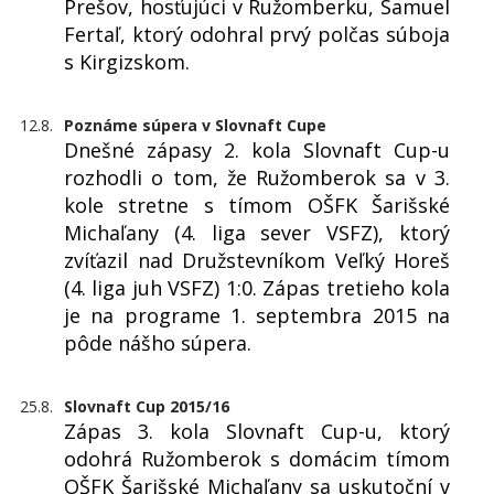
Prešov, hosťujúci v Ružomberku, Samuel
Fertaľ, ktorý odohral prvý polčas súboja
s Kirgizskom.
12.8.
Poznáme súpera v Slovnaft Cupe
Dnešné zápasy 2. kola Slovnaft Cup-u
rozhodli o tom, že Ružomberok sa v 3.
kole stretne s tímom OŠFK Šarišské
Michaľany (4. liga sever VSFZ), ktorý
zvíťazil nad Družstevníkom Veľký Horeš
(4. liga juh VSFZ) 1:0. Zápas tretieho kola
je na programe 1. septembra 2015 na
pôde nášho súpera.
25.8.
Slovnaft Cup 2015/16
Zápas 3. kola Slovnaft Cup-u, ktorý
odohrá Ružomberok s domácim tímom
OŠFK Šarišské Michaľany sa uskutoční v