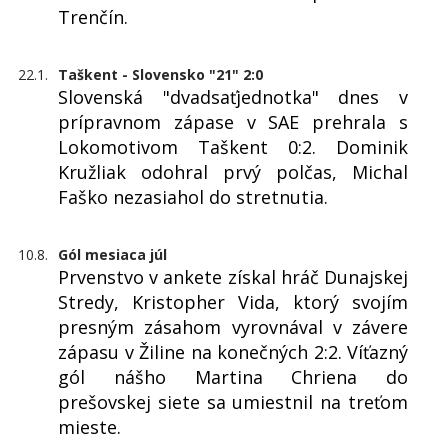
Trenčín.
22.1.
Taškent - Slovensko "21" 2:0
Slovenská "dvadsaťjednotka" dnes v
prípravnom zápase v SAE prehrala s
Lokomotivom Taškent 0:2. Dominik
Kružliak odohral prvý polčas, Michal
Faško nezasiahol do stretnutia.
10.8.
Gól mesiaca júl
Prvenstvo v ankete získal hráč Dunajskej
Stredy, Kristopher Vida, ktorý svojím
presným zásahom vyrovnával v závere
zápasu v Žiline na konečných 2:2. Víťazný
gól nášho Martina Chriena do
prešovskej siete sa umiestnil na treťom
mieste.