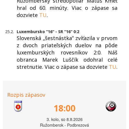
Ružomberský stredopoliar Matúš Kmeť
hral od 60. minúty. Viac o zápase sa
dozviete
TU
.
25.2.
Luxembursko “16“ - SR “16“ 0:2
Slovenská „šestnástka“ zvíťazila v prvom
z dvoch priateľských duelov na pôde
luxemburských rovesníkov 2:0. Náš
obranca Marek Luščík odohral celé
stretnutie. Viac o zápase sa dozviete
TU
.
Rozpis zápasov
18:00
3. kolo, so 8.8.2026
Ružomberok - Podbrezová