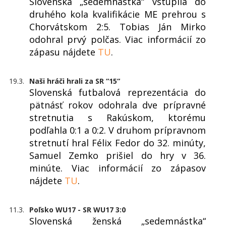
Slovenská „sedemnástka“ vstúpila do
druhého kola kvalifikácie ME prehrou s
Chorvátskom 2:5. Tobias Ján Mirko
odohral prvý polčas. Viac informácií zo
zápasu nájdete
TU
.
19.3.
Naši hráči hrali za SR “15“
Slovenská futbalová reprezentácia do
pätnásť rokov odohrala dve prípravné
stretnutia s Rakúskom, ktorému
podľahla 0:1 a 0:2. V druhom prípravnom
stretnutí hral Félix Fedor do 32. minúty,
Samuel Zemko prišiel do hry v 36.
minúte. Viac informácií zo zápasov
nájdete
TU
.
11.3.
Poľsko WU17 - SR WU17 3:0
Slovenská ženská „sedemnástka“