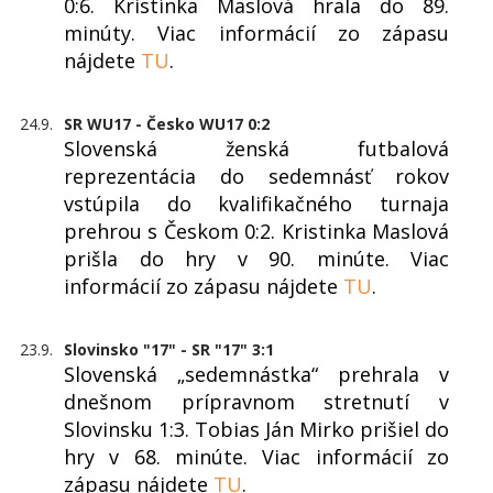
0:6. Kristínka Maslová hrala do 89.
minúty. Viac informácií zo zápasu
nájdete
TU
.
24.9.
SR WU17 - Česko WU17 0:2
Slovenská ženská futbalová
reprezentácia do sedemnásť rokov
vstúpila do kvalifikačného turnaja
prehrou s Českom 0:2. Kristinka Maslová
prišla do hry v 90. minúte. Viac
informácií zo zápasu nájdete
TU
.
23.9.
Slovinsko "17" - SR "17" 3:1
Slovenská „sedemnástka“ prehrala v
dnešnom prípravnom stretnutí v
Slovinsku 1:3. Tobias Ján Mirko prišiel do
hry v 68. minúte. Viac informácií zo
zápasu nájdete
TU
.