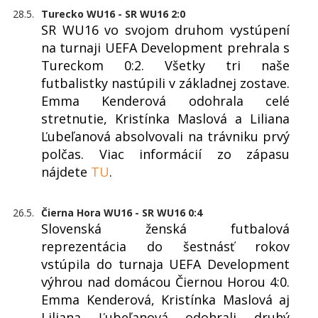
28.5.
Turecko WU16 - SR WU16 2:0
SR WU16 vo svojom druhom vystúpení
na turnaji UEFA Development prehrala s
Tureckom 0:2. Všetky tri naše
futbalistky nastúpili v základnej zostave.
Emma Kenderová odohrala celé
stretnutie, Kristínka Maslová a Liliana
Ľubeľanová absolvovali na trávniku prvý
polčas. Viac informácií zo zápasu
nájdete
TU
.
26.5.
Čierna Hora WU16 - SR WU16 0:4
Slovenská ženská futbalová
reprezentácia do šestnásť rokov
vstúpila do turnaja UEFA Development
výhrou nad domácou Čiernou Horou 4:0.
Emma Kenderová, Kristínka Maslová aj
Liliana Ľubeľanová odohrali druhý