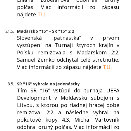
polčas. Viac informácií zo zápasu
nájdete
TU
.
21.5.
Maďarsko "15" - SR "15" 2:2
Slovenská „pätnástka“ v prvom
vystúpení na Turnaji štyroch krajín v
Poľsku remizovala s Maďarskom 2:2.
Samuel Zemko odchytal celé stretnutie.
Viac informácií zo zápasu nájdete
TU
.
8.5.
SR "16" vyhrala na jedenástky
Tím SR “16“ vstúpil do turnaja UEFA
Development v Moldavsku súbojom s
Litvou, s ktorou po riadnej hracej dobe
remizoval 2:2 a následne vyhral na
pokutové kopy 4:3. Michal Vartovník
odohral druhý polčas. Viac informácií zo