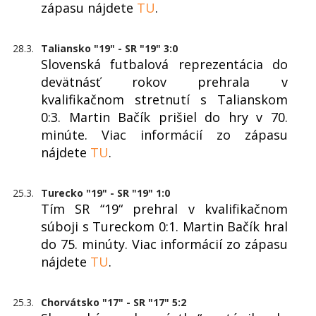
zápasu nájdete
TU
.
28.3.
Taliansko "19" - SR "19" 3:0
Slovenská futbalová reprezentácia do
devätnásť rokov prehrala v
kvalifikačnom stretnutí s Talianskom
0:3. Martin Bačík prišiel do hry v 70.
minúte. Viac informácií zo zápasu
nájdete
TU
.
25.3.
Turecko "19" - SR "19" 1:0
Tím SR “19“ prehral v kvalifikačnom
súboji s Tureckom 0:1. Martin Bačík hral
do 75. minúty. Viac informácií zo zápasu
nájdete
TU
.
25.3.
Chorvátsko "17" - SR "17" 5:2