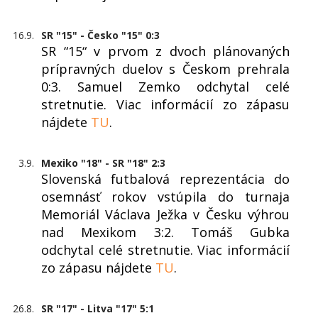
16.9.
SR "15" - Česko "15" 0:3
SR “15“ v prvom z dvoch plánovaných
prípravných duelov s Českom prehrala
0:3. Samuel Zemko odchytal celé
stretnutie. Viac informácií zo zápasu
nájdete
TU
.
3.9.
Mexiko "18" - SR "18" 2:3
Slovenská futbalová reprezentácia do
osemnásť rokov vstúpila do turnaja
Memoriál Václava Ježka v Česku výhrou
nad Mexikom 3:2. Tomáš Gubka
odchytal celé stretnutie. Viac informácií
zo zápasu nájdete
TU
.
26.8.
SR "17" - Litva "17" 5:1