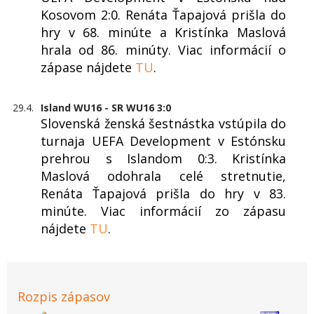
Kosovom 2:0. Renáta Ťapajová prišla do
hry v 68. minúte a Kristínka Maslová
hrala od 86. minúty. Viac informácií o
zápase nájdete
TU
.
29.4.
Island WU16 - SR WU16 3:0
Slovenská ženská šestnástka vstúpila do
turnaja UEFA Development v Estónsku
prehrou s Islandom 0:3. Kristínka
Maslová odohrala celé stretnutie,
Renáta Ťapajová prišla do hry v 83.
minúte. Viac informácií zo zápasu
nájdete
TU
.
Rozpis zápasov