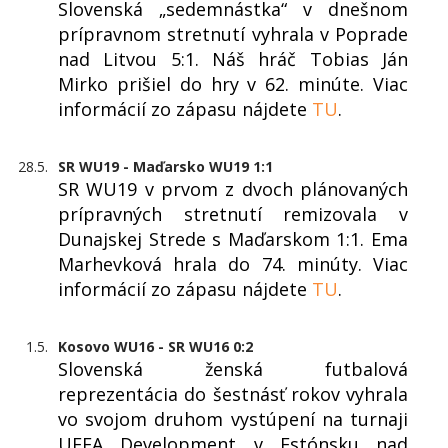
Slovenská „sedemnástka“ v dnešnom
prípravnom stretnutí vyhrala v Poprade
nad Litvou 5:1. Náš hráč Tobias Ján
Mirko prišiel do hry v 62. minúte. Viac
informácií zo zápasu nájdete
TU
.
28.5.
SR WU19 - Maďarsko WU19 1:1
SR WU19 v prvom z dvoch plánovaných
prípravných stretnutí remizovala v
Dunajskej Strede s Maďarskom 1:1. Ema
Marhevková hrala do 74. minúty. Viac
informácií zo zápasu nájdete
TU
.
1.5.
Kosovo WU16 - SR WU16 0:2
Slovenská ženská futbalová
reprezentácia do šestnásť rokov vyhrala
vo svojom druhom vystúpení na turnaji
UEFA Development v Estónsku nad