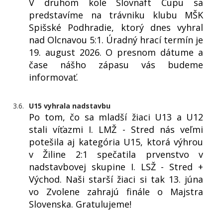
V druhom kole Slovnaft Cupu sa
predstavíme na trávniku klubu MŠK
Spišské Podhradie, ktorý dnes vyhral
nad Olcnavou 5:1. Úradný hrací termín je
19. august 2026. O presnom dátume a
čase nášho zápasu vás budeme
informovať.
3.6.
U15 vyhrala nadstavbu
Po tom, čo sa mladší žiaci U13 a U12
stali víťazmi I. LMŽ - Stred nás veľmi
potešila aj kategória U15, ktorá výhrou
v Žiline 2:1 spečatila prvenstvo v
nadstavbovej skupine I. LSŽ - Stred +
Východ. Naši starší žiaci si tak 13. júna
vo Zvolene zahrajú finále o Majstra
Slovenska. Gratulujeme!