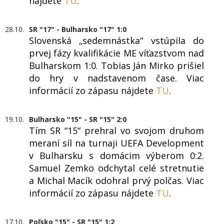
nájdete
TU
.
28.10.
SR "17" - Bulharsko "17" 1:0
Slovenská „sedemnástka“ vstúpila do
prvej fázy kvalifikácie ME víťazstvom nad
Bulharskom 1:0. Tobias Ján Mirko prišiel
do hry v nadstavenom čase. Viac
informácií zo zápasu nájdete
TU
.
19.10.
Bulharsko "15" - SR "15" 2:0
Tím SR “15“ prehral vo svojom druhom
meraní síl na turnaji UEFA Development
v Bulharsku s domácim výberom 0:2.
Samuel Zemko odchytal celé stretnutie
a Michal Macík odohral prvý polčas. Viac
informácií zo zápasu nájdete
TU
.
17.10.
Poľsko "15" - SR "15" 1:2