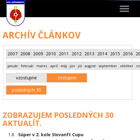
Toggle
navigat
ARCHÍV ČLÁNKOV
2007
2008
2009
2010
2011
2012
2013
2014
2015
2016
2
január
február
marec
apríl
máj
jún
júl
august
september
október
n
vzostupne
zostupne
posledných 30
ZOBRAZUJEM POSLEDNÝCH 30
AKTUALÍT.
1.8.
Súper v 2. kole Slovanft Cupu