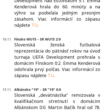
Development nad Estónskom 5:1. Emma
Kenderová hrala do 60. minúty a na
výhre sa podieľala jedným presným
zásahom. Viac informácií zo zápasu
nájdete
TU
.
16.11.
Fínsko WU15 - SR WU15 2:0
Slovenská ženská futbalová
reprezentácia do pätnásť rokov na úvod
turnaja UEFA Development prehrala s
domácim Fínskom 0:2. Emma Kenderová
odohrala prvý polčas. Viac informácií zo
zápasu nájdete
TU
.
15.11.
Albánsko "19" - SR "19" 0:0
Slovenská „devätnástka“ remizovala v
kvalifikačnom stretnutí s domácim
Albánskom 0:0. Martin Bačík hral od 78.