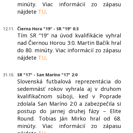
minúty. Viac informácií zo zápasu
nájdete
TU
.
12.11.
Čierna Hora "19" - SR "19" 0:3
Tím SR “19“ na úvod kvalifikácie vyhral
nad Čiernou Horou 3:0. Martin Bačík hral
do 80. minúty. Viac informácií zo zápasu
nájdete
TU
.
31.10.
SR "17" - San Maríno "17" 2:0
Slovenská futbalová reprezentácia do
sedemnásť rokov vyhrala aj v druhom
kvalifikačnom súboji, keď v Poprade
zdolala San Maríno 2:0 a zabezpečila si
postup do jarnej druhej fázy – Elite
Round. Tobias Ján Mirko hral od 68.
minúty. Viac informácií zo zápasu