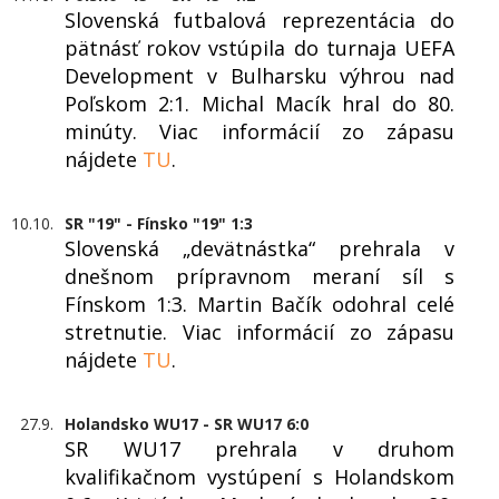
Slovenská futbalová reprezentácia do
pätnásť rokov vstúpila do turnaja UEFA
Development v Bulharsku výhrou nad
Poľskom 2:1. Michal Macík hral do 80.
minúty. Viac informácií zo zápasu
nájdete
TU
.
10.10.
SR "19" - Fínsko "19" 1:3
Slovenská „devätnástka“ prehrala v
dnešnom prípravnom meraní síl s
Fínskom 1:3. Martin Bačík odohral celé
stretnutie. Viac informácií zo zápasu
nájdete
TU
.
27.9.
Holandsko WU17 - SR WU17 6:0
SR WU17 prehrala v druhom
kvalifikačnom vystúpení s Holandskom