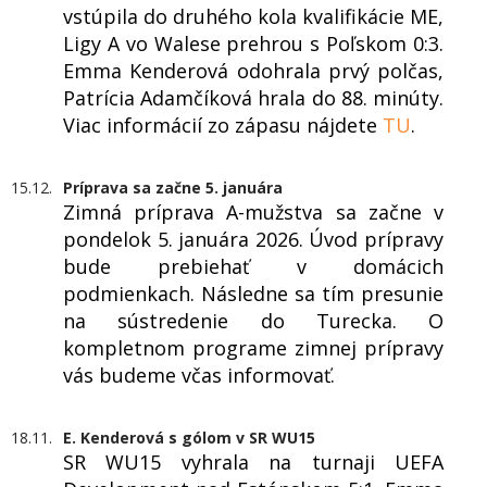
vstúpila do druhého kola kvalifikácie ME,
Ligy A vo Walese prehrou s Poľskom 0:3.
Emma Kenderová odohrala prvý polčas,
Patrícia Adamčíková hrala do 88. minúty.
Viac informácií zo zápasu nájdete
TU
.
15.12.
Príprava sa začne 5. januára
Zimná príprava A-mužstva sa začne v
pondelok 5. januára 2026. Úvod prípravy
bude prebiehať v domácich
podmienkach. Následne sa tím presunie
na sústredenie do Turecka. O
kompletnom programe zimnej prípravy
vás budeme včas informovať.
18.11.
E. Kenderová s gólom v SR WU15
SR WU15 vyhrala na turnaji UEFA