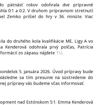
 do pätnásť rokov odohrala dve prípravné
hla 0:1 a 0:2. V druhom prípravnom stretnutí
uel Zemko prišiel do hry v 36. minúte. Viac
la do druhého kola kvalifikácie ME, Ligy A vo
 Kenderová odohrala prvý polčas, Patrícia
nformácií zo zápasu nájdete
TU
.
pondelok 5. januára 2026. Úvod prípravy bude
Následne sa tím presunie na sústredenie do
ej prípravy vás budeme včas informovať.
elopment nad Estónskom 5:1. Emma Kenderová