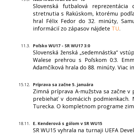
Slovenská futbalová reprezentácia
stretnutia s Rakúskom, ktorému podľa
hral Félix Fedor do 32. minúty, Sam
informácií zo zápasov nájdete
TU
.
11.3.
Poľsko WU17 - SR WU17 3:0
Slovenská ženská „sedemnástka“ vstúpi
Walese prehrou s Poľskom 0:3. Emma
Adamčíková hrala do 88. minúty. Viac i
15.12.
Príprava sa začne 5. januára
Zimná príprava A-mužstva sa začne v 
prebiehať v domácich podmienkach. 
Turecka. O kompletnom programe zimn
18.11.
E. Kenderová s gólom v SR WU15
SR WU15 vyhrala na turnaji UEFA Dev