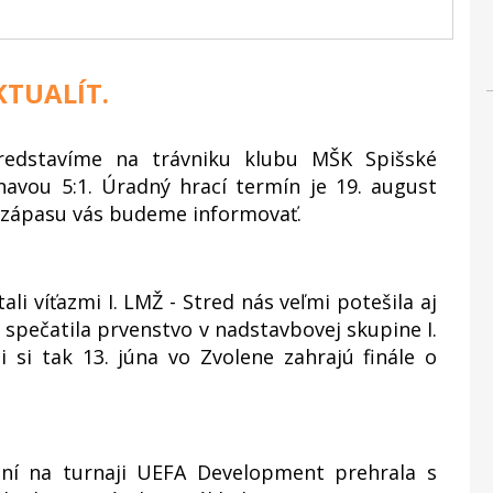
TUALÍT.
edstavíme na trávniku klubu MŠK Spišské
navou 5:1. Úradný hrací termín je 19. august
 zápasu vás budeme informovať.
li víťazmi I. LMŽ - Stred nás veľmi potešila aj
1 spečatila prvenstvo v nadstavbovej skupine I.
i si tak 13. júna vo Zvolene zahrajú finále o
í na turnaji UEFA Development prehrala s