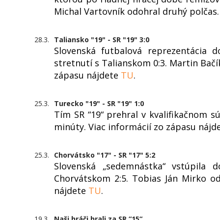
Michal Vartovník odohral druhý polčas.
28.3.
Taliansko "19" - SR "19" 3:0
Slovenská futbalová reprezentácia d
stretnutí s Talianskom 0:3. Martin Bačík
zápasu nájdete
TU
.
25.3.
Turecko "19" - SR "19" 1:0
Tím SR “19“ prehral v kvalifikačnom sú
minúty. Viac informácií zo zápasu nájd
25.3.
Chorvátsko "17" - SR "17" 5:2
Slovenská „sedemnástka“ vstúpila d
Chorvátskom 2:5. Tobias Ján Mirko od
nájdete
TU
.
19.3.
Naši hráči hrali za SR “15“