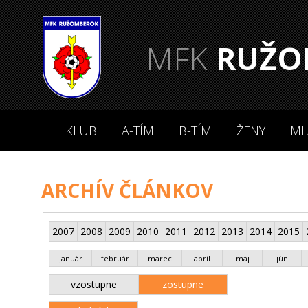
MFK
RUŽO
KLUB
A-TÍM
B-TÍM
ŽENY
ML
ARCHÍV ČLÁNKOV
2007
2008
2009
2010
2011
2012
2013
2014
2015
január
február
marec
apríl
máj
jún
vzostupne
zostupne