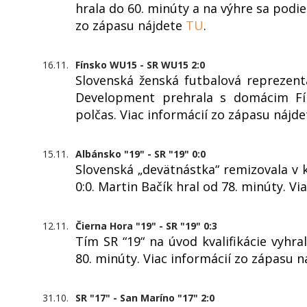
hrala do 60. minúty a na výhre sa podi
zo zápasu nájdete
TU
.
16.11.
Fínsko WU15 - SR WU15 2:0
Slovenská ženská futbalová reprezen
Development prehrala s domácim Fí
polčas. Viac informácií zo zápasu nájd
15.11.
Albánsko "19" - SR "19" 0:0
Slovenská „devätnástka“ remizovala v
0:0. Martin Bačík hral od 78. minúty. V
12.11.
Čierna Hora "19" - SR "19" 0:3
Tím SR “19“ na úvod kvalifikácie vyhra
80. minúty. Viac informácií zo zápasu 
31.10.
SR "17" - San Maríno "17" 2:0