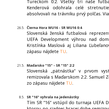
Tureckom 0:2. Všetky tri naše futba
Kenderová odohrala celé stretnutie
absolvovali na trávniku prvý polčas. Vi
26.5.
Čierna Hora WU16 - SR WU16 0:4
Slovenská ženská futbalová reprezen
UEFA Development výhrou nad domá
Kristínka Maslová aj Liliana Ľubeľano
zápasu nájdete
TU
.
21.5.
Maďarsko "15" - SR "15" 2:2
Slovenská „pätnástka“ v prvom vyst
remizovala s Maďarskom 2:2. Samuel Ze
zo zápasu nájdete
TU
.
8.5.
SR "16" vyhrala na jedenástky
Tím SR “16“ vstúpil do turnaja UEFA 
ktorou po riadnej hracej dobe remizova