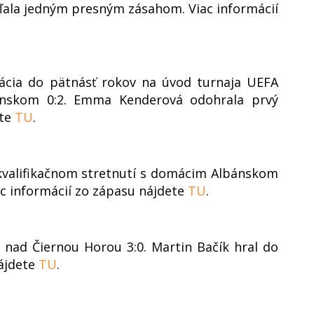
eľala jedným presným zásahom. Viac informácií
tácia do pätnásť rokov na úvod turnaja UEFA
nskom 0:2. Emma Kenderová odohrala prvý
ete
TU
.
 kvalifikačnom stretnutí s domácim Albánskom
iac informácií zo zápasu nájdete
TU
.
l nad Čiernou Horou 3:0. Martin Bačík hral do
nájdete
TU
.