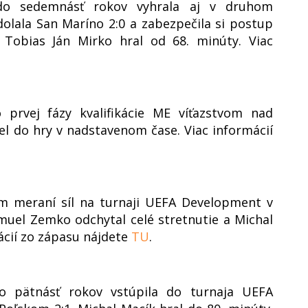
 do sedemnásť rokov vyhrala aj v druhom
dolala San Maríno 2:0 a zabezpečila si postup
. Tobias Ján Mirko hral od 68. minúty. Viac
 prvej fázy kvalifikácie ME víťazstvom nad
el do hry v nadstavenom čase. Viac informácií
m meraní síl na turnaji UEFA Development v
uel Zemko odchytal celé stretnutie a Michal
ácií zo zápasu nájdete
TU
.
do pätnásť rokov vstúpila do turnaja UEFA