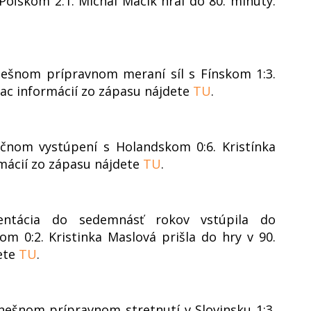
oľskom 2:1. Michal Macík hral do 80. minúty.
nešnom prípravnom meraní síl s Fínskom 1:3.
Viac informácií zo zápasu nájdete
TU
.
čnom vystúpení s Holandskom 0:6. Kristínka
rmácií zo zápasu nájdete
TU
.
zentácia do sedemnásť rokov vstúpila do
om 0:2. Kristinka Maslová prišla do hry v 90.
dete
TU
.
nešnom prípravnom stretnutí v Slovinsku 1:3.