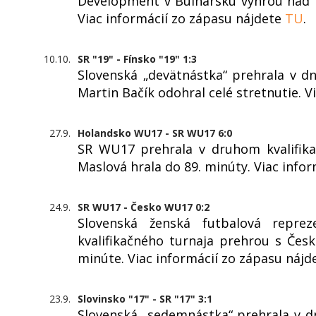
Development v Bulharsku výhrou nad P
Viac informácií zo zápasu nájdete
TU
.
10.10.
SR "19" - Fínsko "19" 1:3
Slovenská „devätnástka“ prehrala v d
Martin Bačík odohral celé stretnutie. 
27.9.
Holandsko WU17 - SR WU17 6:0
SR WU17 prehrala v druhom kvalifika
Maslová hrala do 89. minúty. Viac info
24.9.
SR WU17 - Česko WU17 0:2
Slovenská ženská futbalová repre
kvalifikačného turnaja prehrou s Česk
minúte. Viac informácií zo zápasu náj
23.9.
Slovinsko "17" - SR "17" 3:1
Slovenská „sedemnástka“ prehrala v d