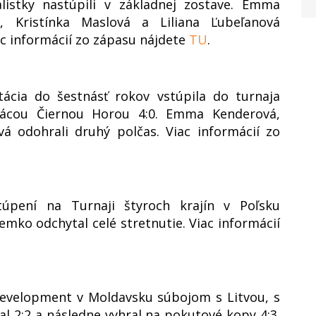
listky nastúpili v základnej zostave. Emma
, Kristínka Maslová a Liliana Ľubeľanová
ac informácií zo zápasu nájdete
TU
.
tácia do šestnásť rokov vstúpila do turnaja
cou Čiernou Horou 4:0. Emma Kenderová,
vá odohrali druhý polčas. Viac informácií zo
úpení na Turnaji štyroch krajín v Poľsku
mko odchytal celé stretnutie. Viac informácií
Development v Moldavsku súbojom s Litvou, s
l 2:2 a následne vyhral na pokutové kopy 4:3.