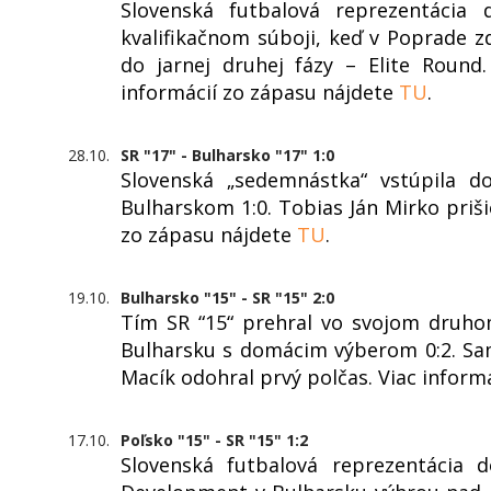
Slovenská futbalová reprezentácia
kvalifikačnom súboji, keď v Poprade z
do jarnej druhej fázy – Elite Round
informácií zo zápasu nájdete
TU
.
28.10.
SR "17" - Bulharsko "17" 1:0
Slovenská „sedemnástka“ vstúpila do
Bulharskom 1:0. Tobias Ján Mirko priši
zo zápasu nájdete
TU
.
19.10.
Bulharsko "15" - SR "15" 2:0
Tím SR “15“ prehral vo svojom druho
Bulharsku s domácim výberom 0:2. Sam
Macík odohral prvý polčas. Viac inform
17.10.
Poľsko "15" - SR "15" 1:2
Slovenská futbalová reprezentácia 