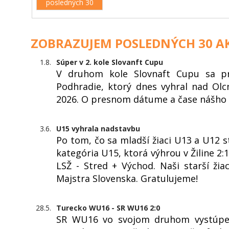
posledných 30
ZOBRAZUJEM POSLEDNÝCH 30 AK
1.8.
Súper v 2. kole Slovanft Cupu
V druhom kole Slovnaft Cupu sa pr
Podhradie, ktorý dnes vyhral nad Olc
2026. O presnom dátume a čase nášho
3.6.
U15 vyhrala nadstavbu
Po tom, čo sa mladší žiaci U13 a U12 sta
kategória U15, ktorá výhrou v Žiline 2:
LSŽ - Stred + Východ. Naši starší žiac
Majstra Slovenska. Gratulujeme!
28.5.
Turecko WU16 - SR WU16 2:0
SR WU16 vo svojom druhom vystúpen