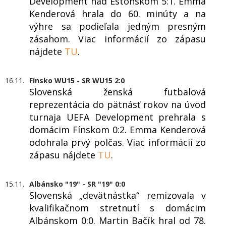
Development nad Estónskom 5:1. Emma
Kenderová hrala do 60. minúty a na
výhre sa podieľala jedným presným
zásahom. Viac informácií zo zápasu
nájdete
TU
.
16.11.
Fínsko WU15 - SR WU15 2:0
Slovenská ženská futbalová
reprezentácia do pätnásť rokov na úvod
turnaja UEFA Development prehrala s
domácim Fínskom 0:2. Emma Kenderová
odohrala prvý polčas. Viac informácií zo
zápasu nájdete
TU
.
15.11.
Albánsko "19" - SR "19" 0:0
Slovenská „devätnástka“ remizovala v
kvalifikačnom stretnutí s domácim
Albánskom 0:0. Martin Bačík hral od 78.