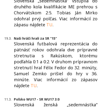
Slovenská „sedemnástka“ vstúpila do
druhého kola kvalifikácie ME prehrou s
Chorvátskom 2:5. Tobias Ján Mirko
odohral prvý polčas. Viac informácií zo
zápasu nájdete
TU
.
19.3.
Naši hráči hrali za SR “15“
Slovenská futbalová reprezentácia do
pätnásť rokov odohrala dve prípravné
stretnutia s Rakúskom, ktorému
podľahla 0:1 a 0:2. V druhom prípravnom
stretnutí hral Félix Fedor do 32. minúty,
Samuel Zemko prišiel do hry v 36.
minúte. Viac informácií zo zápasov
nájdete
TU
.
11.3.
Poľsko WU17 - SR WU17 3:0
Slovenská ženská „sedemnástka“