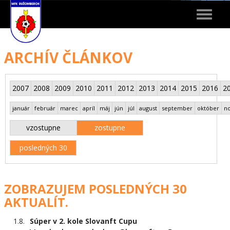
Toggle
navigat
ARCHÍV ČLÁNKOV
2007
2008
2009
2010
2011
2012
2013
2014
2015
2016
2
január
február
marec
apríl
máj
jún
júl
august
september
október
n
vzostupne
zostupne
posledných 30
ZOBRAZUJEM POSLEDNÝCH 30
AKTUALÍT.
1.8.
Súper v 2. kole Slovanft Cupu