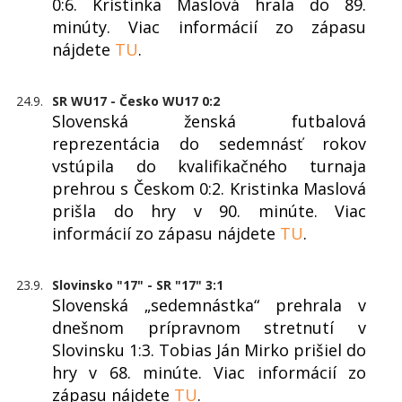
0:6. Kristínka Maslová hrala do 89.
minúty. Viac informácií zo zápasu
nájdete
TU
.
24.9.
SR WU17 - Česko WU17 0:2
Slovenská ženská futbalová
reprezentácia do sedemnásť rokov
vstúpila do kvalifikačného turnaja
prehrou s Českom 0:2. Kristinka Maslová
prišla do hry v 90. minúte. Viac
informácií zo zápasu nájdete
TU
.
23.9.
Slovinsko "17" - SR "17" 3:1
Slovenská „sedemnástka“ prehrala v
dnešnom prípravnom stretnutí v
Slovinsku 1:3. Tobias Ján Mirko prišiel do
hry v 68. minúte. Viac informácií zo
zápasu nájdete
TU
.