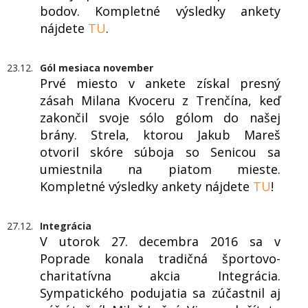
bodov. Kompletné výsledky ankety
nájdete
TU
.
23.12.
Gól mesiaca november
Prvé miesto v ankete získal presný
zásah Milana Kvoceru z Trenčína, keď
zakončil svoje sólo gólom do našej
brány. Strela, ktorou Jakub Mareš
otvoril skóre súboja so Senicou sa
umiestnila na piatom mieste.
Kompletné výsledky ankety nájdete
TU
!
27.12.
Integrácia
V utorok 27. decembra 2016 sa v
Poprade konala tradičná športovo-
charitatívna akcia Integrácia.
Sympatického podujatia sa zúčastnil aj