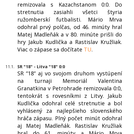
remizovala s Kazachstanom 0:0. Do
stretnutia zasiahli všetci štyria
ružomberskí futbalisti. Mário Mrva
odohral prvý polčas, od 46. minúty hral
Matej Madleňák a v 80. minúte prišli do
hry Jakub Kudlička a Rastislav Kružliak.
Viac o zápase sa dočítate
TU
.
11.1.
SR "18" - Litva "18" 0:0
SR “18“ aj vo svojom druhom vystúpení
na turnaji Memoriál Valentina
Granatkina v Petrohrade remizovala 0:0,
tentokrát s rovesníkmi z Litvy. Jakub
Kudlička odohral celé stretnutie a bol
vyhlásený za najlepšieho slovenského
hráča zápasu. Plný počet minút odohral
aj Matej Madleňák. Rastislav Kružliak
hral do 61. minúty a Mário Mrva