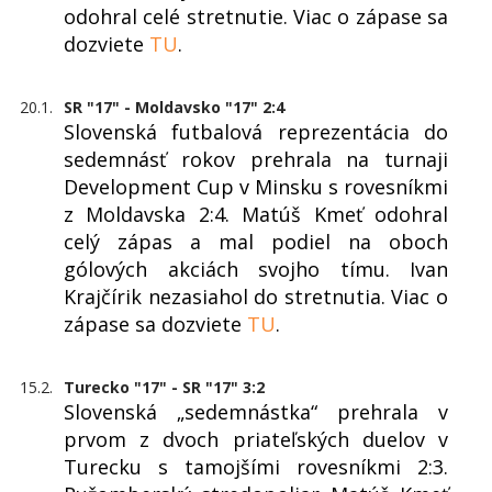
odohral celé stretnutie. Viac o zápase sa
dozviete
TU
.
20.1.
SR "17" - Moldavsko "17" 2:4
Slovenská futbalová reprezentácia do
sedemnásť rokov prehrala na turnaji
Development Cup v Minsku s rovesníkmi
z Moldavska 2:4. Matúš Kmeť odohral
celý zápas a mal podiel na oboch
gólových akciách svojho tímu. Ivan
Krajčírik nezasiahol do stretnutia. Viac o
zápase sa dozviete
TU
.
15.2.
Turecko "17" - SR "17" 3:2
Slovenská „sedemnástka“ prehrala v
prvom z dvoch priateľských duelov v
Turecku s tamojšími rovesníkmi 2:3.