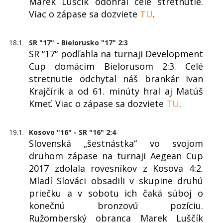
Marek Luščík odohral celé stretnutie.
Viac o zápase sa dozviete
TU
.
18.1.
SR "17" - Bielorusko "17" 2:3
SR “17“ podľahla na turnaji Development
Cup domácim Bielorusom 2:3. Celé
stretnutie odchytal náš brankár Ivan
Krajčírik a od 61. minúty hral aj Matúš
Kmeť. Viac o zápase sa dozviete
TU
.
19.1.
Kosovo "16" - SR "16" 2:4
Slovenská „šestnástka“ vo svojom
druhom zápase na turnaji Aegean Cup
2017 zdolala rovesníkov z Kosova 4:2.
Mladí Slováci obsadili v skupine druhú
priečku a v sobotu ich čaká súboj o
konečnú bronzovú pozíciu.
Ružomberský obranca Marek Luščík