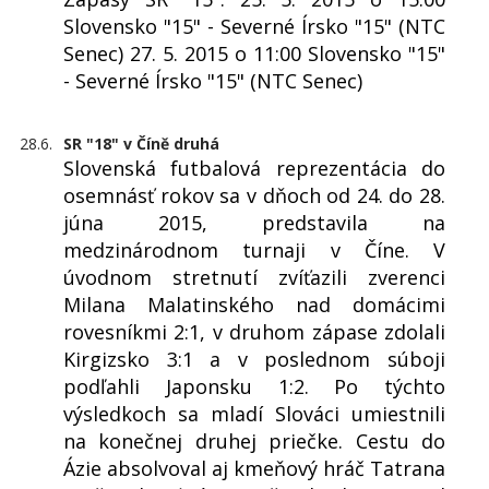
Slovensko "15" - Severné Írsko "15" (NTC
Senec) 27. 5. 2015 o 11:00 Slovensko "15"
- Severné Írsko "15" (NTC Senec)
28.6.
SR "18" v Číně druhá
Slovenská futbalová reprezentácia do
osemnásť rokov sa v dňoch od 24. do 28.
júna 2015, predstavila na
medzinárodnom turnaji v Číne. V
úvodnom stretnutí zvíťazili zverenci
Milana Malatinského nad domácimi
rovesníkmi 2:1, v druhom zápase zdolali
Kirgizsko 3:1 a v poslednom súboji
podľahli Japonsku 1:2. Po týchto
výsledkoch sa mladí Slováci umiestnili
na konečnej druhej priečke. Cestu do
Ázie absolvoval aj kmeňový hráč Tatrana