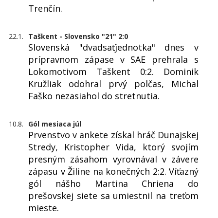
Trenčín.
22.1.
Taškent - Slovensko "21" 2:0
Slovenská "dvadsaťjednotka" dnes v
prípravnom zápase v SAE prehrala s
Lokomotivom Taškent 0:2. Dominik
Kružliak odohral prvý polčas, Michal
Faško nezasiahol do stretnutia.
10.8.
Gól mesiaca júl
Prvenstvo v ankete získal hráč Dunajskej
Stredy, Kristopher Vida, ktorý svojím
presným zásahom vyrovnával v závere
zápasu v Žiline na konečných 2:2. Víťazný
gól nášho Martina Chriena do
prešovskej siete sa umiestnil na treťom
mieste.