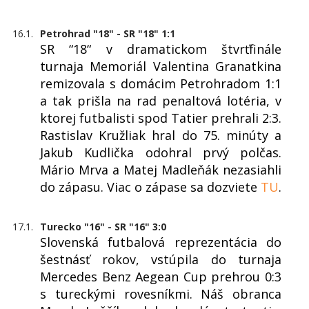
16.1.
Petrohrad "18" - SR "18" 1:1
SR “18“ v dramatickom štvrťfinále
turnaja Memoriál Valentina Granatkina
remizovala s domácim Petrohradom 1:1
a tak prišla na rad penaltová lotéria, v
ktorej futbalisti spod Tatier prehrali 2:3.
Rastislav Kružliak hral do 75. minúty a
Jakub Kudlička odohral prvý polčas.
Mário Mrva a Matej Madleňák nezasiahli
do zápasu. Viac o zápase sa dozviete
TU
.
17.1.
Turecko "16" - SR "16" 3:0
Slovenská futbalová reprezentácia do
šestnásť rokov, vstúpila do turnaja
Mercedes Benz Aegean Cup prehrou 0:3
s tureckými rovesníkmi. Náš obranca