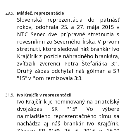
28.5.
Mládež. reprezentácie
Slovenská reprezentácia do pätnásť
rokov, odohrala 25. a 27. mája 2015 v
NTC Senec dve prípravné stretnutia s
rovesníkmi zo Severného Írska. V prvom
stretnutí, ktoré sledoval náš brankár Ivo
Krajčírik z pozície náhradného brankára,
zvíťazili zverenci Petra Štefaňáka 3:1.
Druhý zápas odchytal náš gólman a SR
"15" v ňom remizovala 3:3.
31.5.
Ivo Krajčík v reprezentácii
Ivo Krajčírik je nominovaný na priateľský
dvojzápas SR "15" Vo výbere
najmladšieho reprezentačného tímu sa
nachádza aj náš brankár Ivo Krajčírik.
Zápasy SR "15": 25. 5. 2015 o 15:00