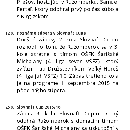
Prešov, hosťujúci v Ružomberku, Samuel
Fertaľ, ktorý odohral prvý polčas súboja
s Kirgizskom.
12.8.
Poznáme súpera v Slovnaft Cupe
Dnešné zápasy 2. kola Slovnaft Cup-u
rozhodli o tom, že Ružomberok sa v 3.
kole stretne s tímom OŠFK Šarišské
Michaľany (4. liga sever VSFZ), ktorý
zvíťazil nad Družstevníkom Veľký Horeš
(4. liga juh VSFZ) 1:0. Zápas tretieho kola
je na programe 1. septembra 2015 na
pôde nášho súpera.
25.8.
Slovnaft Cup 2015/16
Zápas 3. kola Slovnaft Cup-u, ktorý
odohrá Ružomberok s domácim tímom
OŠFK Šarišské Michaľany sa uskutoční v