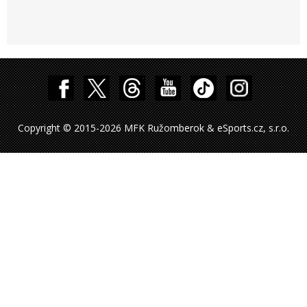
Copyright © 2015-2026 MFK Ružomberok & eSports.cz, s.r.o.