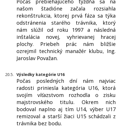
Počas prebiehajúceho týždňa sa na
našom štadióne začala rozsiahla
rekonštrukcia, ktorej prvá fáza sa týka
odstránenia starého trávnika, ktorý
nám slúžil od roku 1997 a následná
inštalácia novej, vyhrievanej hracej
plochy. Priebeh prác nám bližšie
ozrejmil technický manažér klubu, Ing.
Jaroslav Považan.
20.5.
Výsledky kategórie U16
Počas posledných dní nám najviac
radosti priniesla kategória U16, ktorá
svojím víťazstvom rozhodla o zisku
majstrovského titulu. Okrem nich
bodoval naplno aj tím U14, výber U17
remizoval a starší žiaci U15 schádzali z
trávnika bez bodu.