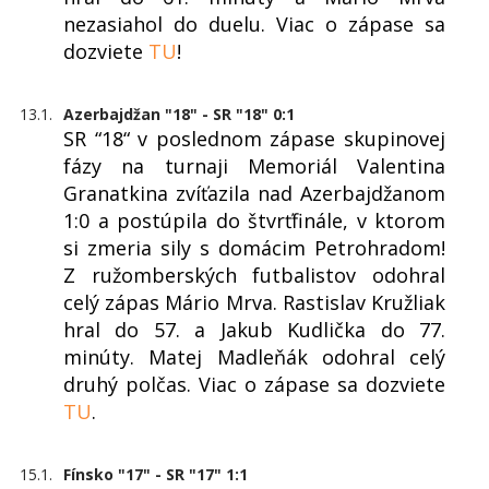
nezasiahol do duelu. Viac o zápase sa
dozviete
TU
!
13.1.
Azerbajdžan "18" - SR "18" 0:1
SR “18“ v poslednom zápase skupinovej
fázy na turnaji Memoriál Valentina
Granatkina zvíťazila nad Azerbajdžanom
1:0 a postúpila do štvrťfinále, v ktorom
si zmeria sily s domácim Petrohradom!
Z ružomberských futbalistov odohral
celý zápas Mário Mrva. Rastislav Kružliak
hral do 57. a Jakub Kudlička do 77.
minúty. Matej Madleňák odohral celý
druhý polčas. Viac o zápase sa dozviete
TU
.
15.1.
Fínsko "17" - SR "17" 1:1