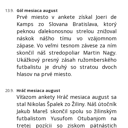
13.9.
Gól mesiaca august
Prvé miesto v ankete získal Joeri de
Kamps zo Slovana Bratislava, ktorý
peknou ďalekonosnou strelou znižoval
náskok nášho tímu vo vzájomnom
zápase. Vo veľmi tesnom závese za ním
skončil náš stredopoliar Martin Nagy.
Ukážkový presný zásah ružomberského
futbalistu je druhý so stratou dvoch
hlasov na prvé miesto.
20.9.
Hráč mesiaca august
Víťazom ankety Hráč mesiaca august sa
stal Nikolas Špalek zo Žiliny. Náš útočník
Jakub Mareš skončil spolu so žilinským
futbalistom Yusufom Otubanjom na
tretej pozícii so ziskom pätnástich