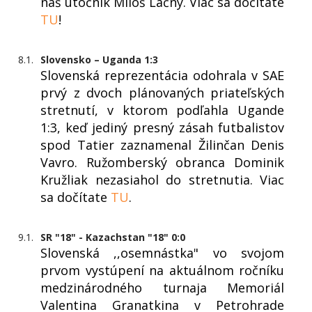
náš útočník Miloš Lačný. Viac sa dočítate
TU
!
8.1.
Slovensko – Uganda 1:3
Slovenská reprezentácia odohrala v SAE
prvý z dvoch plánovaných priateľských
stretnutí, v ktorom podľahla Ugande
1:3, keď jediný presný zásah futbalistov
spod Tatier zaznamenal Žilinčan Denis
Vavro. Ružomberský obranca Dominik
Kružliak nezasiahol do stretnutia. Viac
sa dočítate
TU
.
9.1.
SR "18" - Kazachstan "18" 0:0
Slovenská ,,osemnástka" vo svojom
prvom vystúpení na aktuálnom ročníku
medzinárodného turnaja Memoriál
Valentina Granatkina v Petrohrade