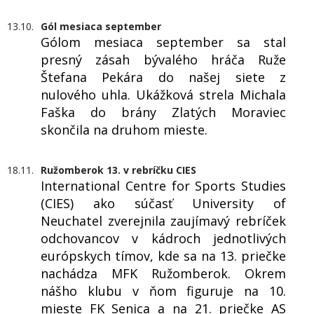
13.10.
Gól mesiaca september
Gólom mesiaca september sa stal
presný zásah bývalého hráča Ruže
Štefana Pekára do našej siete z
nulového uhla. Ukážková strela Michala
Faška do brány Zlatých Moraviec
skončila na druhom mieste.
18.11.
Ružomberok 13. v rebríčku CIES
International Centre for Sports Studies
(CIES) ako súčasť University of
Neuchatel zverejnila zaujímavý rebríček
odchovancov v kádroch jednotlivých
európskych tímov, kde sa na 13. priečke
nachádza MFK Ružomberok. Okrem
nášho klubu v ňom figuruje na 10.
mieste FK Senica a na 21. priečke AS