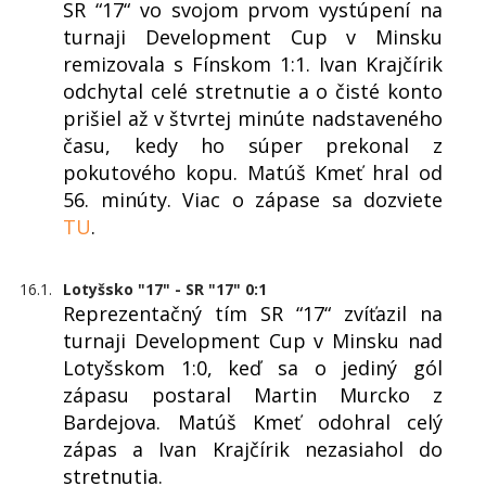
SR “17“ vo svojom prvom vystúpení na
turnaji Development Cup v Minsku
remizovala s Fínskom 1:1. Ivan Krajčírik
odchytal celé stretnutie a o čisté konto
prišiel až v štvrtej minúte nadstaveného
času, kedy ho súper prekonal z
pokutového kopu. Matúš Kmeť hral od
56. minúty. Viac o zápase sa dozviete
TU
.
16.1.
Lotyšsko "17" - SR "17" 0:1
Reprezentačný tím SR “17“ zvíťazil na
turnaji Development Cup v Minsku nad
Lotyšskom 1:0, keď sa o jediný gól
zápasu postaral Martin Murcko z
Bardejova. Matúš Kmeť odohral celý
zápas a Ivan Krajčírik nezasiahol do
stretnutia.