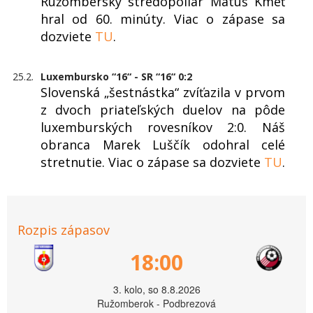
Ružomberský stredopoliar Matúš Kmeť
hral od 60. minúty. Viac o zápase sa
dozviete
TU
.
25.2.
Luxembursko “16“ - SR “16“ 0:2
Slovenská „šestnástka“ zvíťazila v prvom
z dvoch priateľských duelov na pôde
luxemburských rovesníkov 2:0. Náš
obranca Marek Luščík odohral celé
stretnutie. Viac o zápase sa dozviete
TU
.
Rozpis zápasov
18:00
3. kolo, so 8.8.2026
Ružomberok - Podbrezová