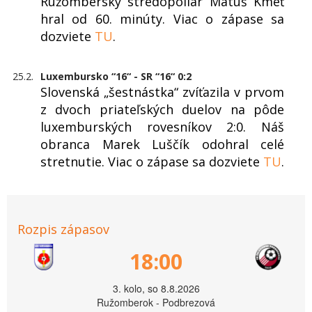
Ružomberský stredopoliar Matúš Kmeť
hral od 60. minúty. Viac o zápase sa
dozviete
TU
.
25.2.
Luxembursko “16“ - SR “16“ 0:2
Slovenská „šestnástka“ zvíťazila v prvom
z dvoch priateľských duelov na pôde
luxemburských rovesníkov 2:0. Náš
obranca Marek Luščík odohral celé
stretnutie. Viac o zápase sa dozviete
TU
.
Rozpis zápasov
18:00
3. kolo, so 8.8.2026
Ružomberok - Podbrezová