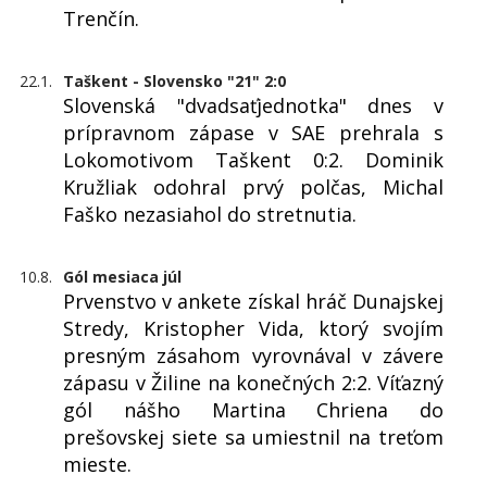
Trenčín.
22.1.
Taškent - Slovensko "21" 2:0
Slovenská "dvadsaťjednotka" dnes v
prípravnom zápase v SAE prehrala s
Lokomotivom Taškent 0:2. Dominik
Kružliak odohral prvý polčas, Michal
Faško nezasiahol do stretnutia.
10.8.
Gól mesiaca júl
Prvenstvo v ankete získal hráč Dunajskej
Stredy, Kristopher Vida, ktorý svojím
presným zásahom vyrovnával v závere
zápasu v Žiline na konečných 2:2. Víťazný
gól nášho Martina Chriena do
prešovskej siete sa umiestnil na treťom
mieste.