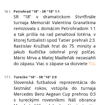
16.1.
Petrohrad "18" - SR "18" 1:1
SR “18“ v dramatickom štvrťfinále
turnaja Memoriál Valentina Granatkina
remizovala s domácim Petrohradom 1:1
a tak prišla na rad penaltová lotéria, v
ktorej futbalisti spod Tatier prehrali 2:3.
Rastislav Kružliak hral do 75. minúty a
Jakub Kudlička odohral prvý polčas.
Mário Mrva a Matej Madleňák nezasiahli
do zápasu. Viac o zápase sa dozviete
TU
.
17.1.
Turecko "16" - SR "16" 3:0
Slovenská futbalová reprezentácia do
šestnásť rokov, vstúpila do turnaja
Mercedes Benz Aegean Cup prehrou 0:3
s tureckými rovesníkmi. Náš obranca