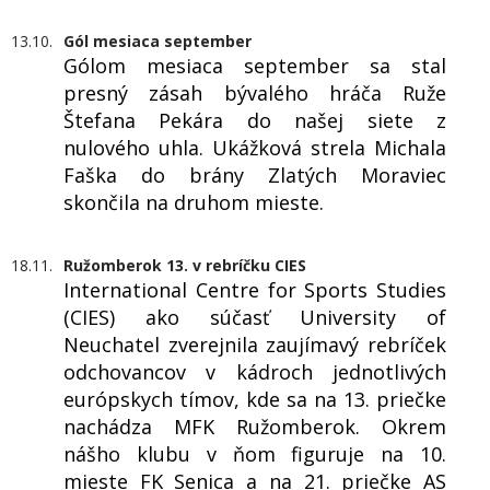
13.10.
Gól mesiaca september
Gólom mesiaca september sa stal
presný zásah bývalého hráča Ruže
Štefana Pekára do našej siete z
nulového uhla. Ukážková strela Michala
Faška do brány Zlatých Moraviec
skončila na druhom mieste.
18.11.
Ružomberok 13. v rebríčku CIES
International Centre for Sports Studies
(CIES) ako súčasť University of
Neuchatel zverejnila zaujímavý rebríček
odchovancov v kádroch jednotlivých
európskych tímov, kde sa na 13. priečke
nachádza MFK Ružomberok. Okrem
nášho klubu v ňom figuruje na 10.
mieste FK Senica a na 21. priečke AS