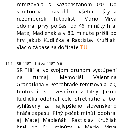
remizovala s Kazachstanom 0:0. Do
stretnutia zasiahli všetci štyria
ružomberskí futbalisti. Mário Mrva
odohral prvý polčas, od 46. minúty hral
Matej Madleňák a v 80. minúte prišli do
hry Jakub Kudlička a Rastislav Kružliak.
Viac o zápase sa dočítate
TU
.
11.1.
SR "18" - Litva "18" 0:0
SR “18“ aj vo svojom druhom vystúpení
na turnaji Memoriál Valentina
Granatkina v Petrohrade remizovala 0:0,
tentokrát s rovesníkmi z Litvy. Jakub
Kudlička odohral celé stretnutie a bol
vyhlásený za najlepšieho slovenského
hráča zápasu. Plný počet minút odohral
aj Matej Madleňák. Rastislav Kružliak
hral do 61. minúty a Mário Mrva