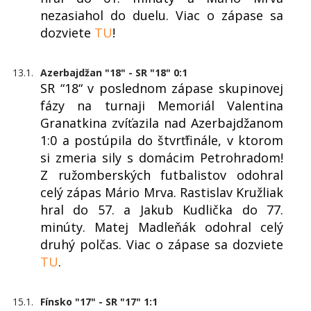
nezasiahol do duelu. Viac o zápase sa
dozviete
TU
!
13.1.
Azerbajdžan "18" - SR "18" 0:1
SR “18“ v poslednom zápase skupinovej
fázy na turnaji Memoriál Valentina
Granatkina zvíťazila nad Azerbajdžanom
1:0 a postúpila do štvrťfinále, v ktorom
si zmeria sily s domácim Petrohradom!
Z ružomberských futbalistov odohral
celý zápas Mário Mrva. Rastislav Kružliak
hral do 57. a Jakub Kudlička do 77.
minúty. Matej Madleňák odohral celý
druhý polčas. Viac o zápase sa dozviete
TU
.
15.1.
Fínsko "17" - SR "17" 1:1