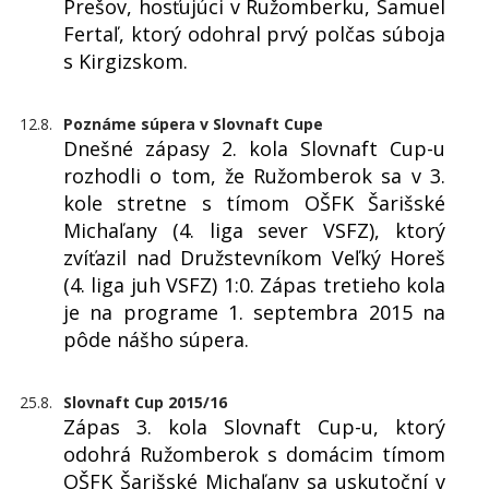
Prešov, hosťujúci v Ružomberku, Samuel
Fertaľ, ktorý odohral prvý polčas súboja
s Kirgizskom.
12.8.
Poznáme súpera v Slovnaft Cupe
Dnešné zápasy 2. kola Slovnaft Cup-u
rozhodli o tom, že Ružomberok sa v 3.
kole stretne s tímom OŠFK Šarišské
Michaľany (4. liga sever VSFZ), ktorý
zvíťazil nad Družstevníkom Veľký Horeš
(4. liga juh VSFZ) 1:0. Zápas tretieho kola
je na programe 1. septembra 2015 na
pôde nášho súpera.
25.8.
Slovnaft Cup 2015/16
Zápas 3. kola Slovnaft Cup-u, ktorý
odohrá Ružomberok s domácim tímom
OŠFK Šarišské Michaľany sa uskutoční v