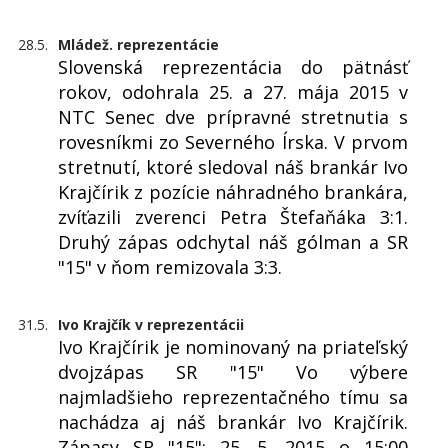
28.5.
Mládež. reprezentácie
Slovenská reprezentácia do pätnásť
rokov, odohrala 25. a 27. mája 2015 v
NTC Senec dve prípravné stretnutia s
rovesníkmi zo Severného Írska. V prvom
stretnutí, ktoré sledoval náš brankár Ivo
Krajčírik z pozície náhradného brankára,
zvíťazili zverenci Petra Štefaňáka 3:1.
Druhý zápas odchytal náš gólman a SR
"15" v ňom remizovala 3:3.
31.5.
Ivo Krajčík v reprezentácii
Ivo Krajčírik je nominovaný na priateľský
dvojzápas SR "15" Vo výbere
najmladšieho reprezentačného tímu sa
nachádza aj náš brankár Ivo Krajčírik.
Zápasy SR "15": 25. 5. 2015 o 15:00