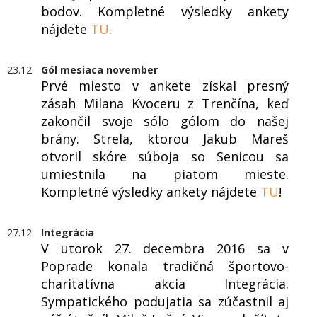
bodov. Kompletné výsledky ankety
nájdete
TU
.
23.12.
Gól mesiaca november
Prvé miesto v ankete získal presný
zásah Milana Kvoceru z Trenčína, keď
zakončil svoje sólo gólom do našej
brány. Strela, ktorou Jakub Mareš
otvoril skóre súboja so Senicou sa
umiestnila na piatom mieste.
Kompletné výsledky ankety nájdete
TU
!
27.12.
Integrácia
V utorok 27. decembra 2016 sa v
Poprade konala tradičná športovo-
charitatívna akcia Integrácia.
Sympatického podujatia sa zúčastnil aj