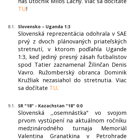
náš útočník Miloš Lačný. Viac sa dočítate
TU
!
8.1.
Slovensko – Uganda 1:3
Slovenská reprezentácia odohrala v SAE
prvý z dvoch plánovaných priateľských
stretnutí, v ktorom podľahla Ugande
1:3, keď jediný presný zásah futbalistov
spod Tatier zaznamenal Žilinčan Denis
Vavro. Ružomberský obranca Dominik
Kružliak nezasiahol do stretnutia. Viac
sa dočítate
TU
.
9.1.
SR "18" - Kazachstan "18" 0:0
Slovenská ,,osemnástka" vo svojom
prvom vystúpení na aktuálnom ročníku
medzinárodného turnaja Memoriál
Valentina Granatkina v Petrohrade