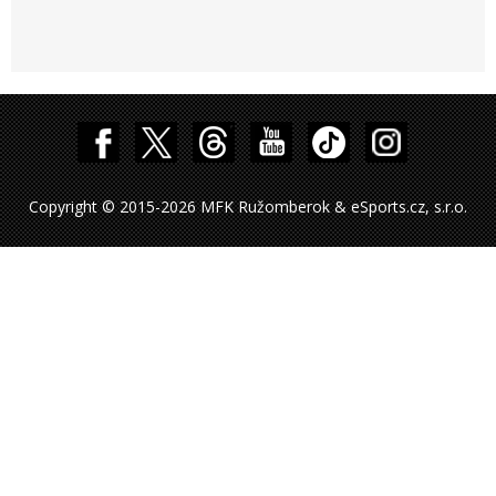
Copyright © 2015-2026 MFK Ružomberok & eSports.cz, s.r.o.