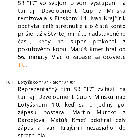
SR “17“ vo svojom prvom vystúpení na
turnaji Development Cup v Minsku
remizovala s Fínskom 1:1. Ivan Krajčírik
odchytal celé stretnutie a o čisté konto
prišiel až v štvrtej minúte nadstaveného
času, kedy ho súper prekonal z
pokutového kopu. Matúš Kmeť hral od
56. minúty. Viac o zápase sa dozviete
TU
.
16.1.
Lotyšsko "17" - SR "17" 0:1
Reprezentačný tím SR “17“ zvíťazil na
turnaji Development Cup v Minsku nad
Lotyšskom 1:0, keď sa o jediný gól
zápasu postaral Martin Murcko z
Bardejova. Matúš Kmeť odohral celý
zápas a Ivan Krajčírik nezasiahol do
stretnutia.