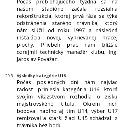
Počas prebiehajúceho týždňa sa na
našom štadióne začala rozsiahla
rekonštrukcia, ktorej prvá fáza sa týka
odstránenia starého trávnika, ktorý
nám slúžil od roku 1997 a následná
inštalácia novej, vyhrievanej hracej
plochy. Priebeh prác nám bližšie
ozrejmil technický manažér klubu, Ing.
Jaroslav Považan.
20.5.
Výsledky kategórie U16
Počas posledných dní nám najviac
radosti priniesla kategória U16, ktorá
svojím víťazstvom rozhodla o zisku
majstrovského titulu. Okrem nich
bodoval naplno aj tím U14, výber U17
remizoval a starší žiaci U15 schádzali z
trávnika bez bodu.