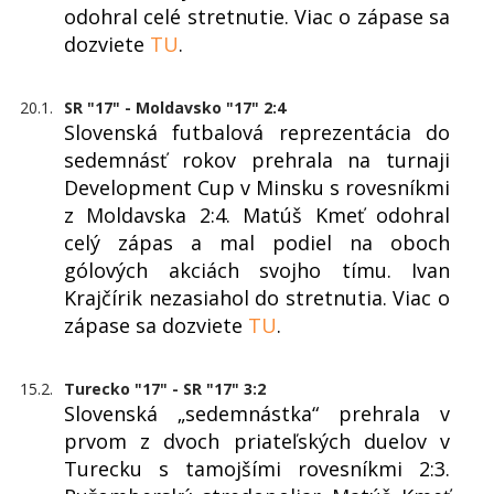
odohral celé stretnutie. Viac o zápase sa
dozviete
TU
.
20.1.
SR "17" - Moldavsko "17" 2:4
Slovenská futbalová reprezentácia do
sedemnásť rokov prehrala na turnaji
Development Cup v Minsku s rovesníkmi
z Moldavska 2:4. Matúš Kmeť odohral
celý zápas a mal podiel na oboch
gólových akciách svojho tímu. Ivan
Krajčírik nezasiahol do stretnutia. Viac o
zápase sa dozviete
TU
.
15.2.
Turecko "17" - SR "17" 3:2
Slovenská „sedemnástka“ prehrala v
prvom z dvoch priateľských duelov v
Turecku s tamojšími rovesníkmi 2:3.