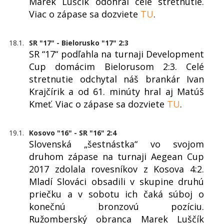
Marek Luščík odohral celé stretnutie.
Viac o zápase sa dozviete
TU
.
18.1.
SR "17" - Bielorusko "17" 2:3
SR “17“ podľahla na turnaji Development
Cup domácim Bielorusom 2:3. Celé
stretnutie odchytal náš brankár Ivan
Krajčírik a od 61. minúty hral aj Matúš
Kmeť. Viac o zápase sa dozviete
TU
.
19.1.
Kosovo "16" - SR "16" 2:4
Slovenská „šestnástka“ vo svojom
druhom zápase na turnaji Aegean Cup
2017 zdolala rovesníkov z Kosova 4:2.
Mladí Slováci obsadili v skupine druhú
priečku a v sobotu ich čaká súboj o
konečnú bronzovú pozíciu.
Ružomberský obranca Marek Luščík