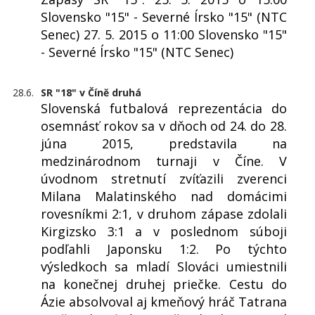
Slovensko "15" - Severné Írsko "15" (NTC
Senec) 27. 5. 2015 o 11:00 Slovensko "15"
- Severné Írsko "15" (NTC Senec)
28.6.
SR "18" v Číně druhá
Slovenská futbalová reprezentácia do
osemnásť rokov sa v dňoch od 24. do 28.
júna 2015, predstavila na
medzinárodnom turnaji v Číne. V
úvodnom stretnutí zvíťazili zverenci
Milana Malatinského nad domácimi
rovesníkmi 2:1, v druhom zápase zdolali
Kirgizsko 3:1 a v poslednom súboji
podľahli Japonsku 1:2. Po týchto
výsledkoch sa mladí Slováci umiestnili
na konečnej druhej priečke. Cestu do
Ázie absolvoval aj kmeňový hráč Tatrana