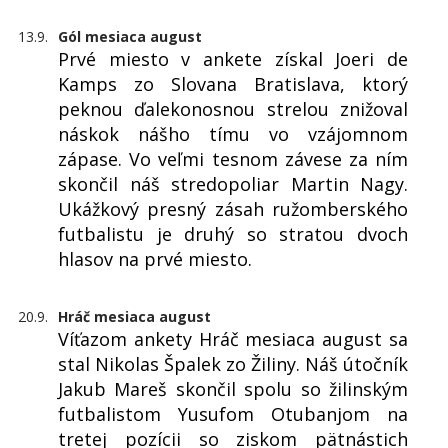
13.9.
Gól mesiaca august
Prvé miesto v ankete získal Joeri de
Kamps zo Slovana Bratislava, ktorý
peknou ďalekonosnou strelou znižoval
náskok nášho tímu vo vzájomnom
zápase. Vo veľmi tesnom závese za ním
skončil náš stredopoliar Martin Nagy.
Ukážkový presný zásah ružomberského
futbalistu je druhý so stratou dvoch
hlasov na prvé miesto.
20.9.
Hráč mesiaca august
Víťazom ankety Hráč mesiaca august sa
stal Nikolas Špalek zo Žiliny. Náš útočník
Jakub Mareš skončil spolu so žilinským
futbalistom Yusufom Otubanjom na
tretej pozícii so ziskom pätnástich