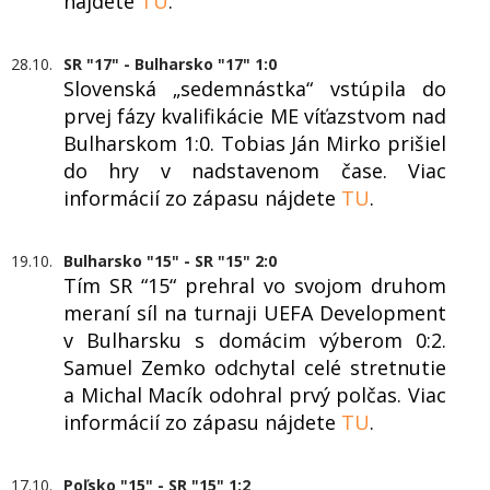
nájdete
TU
.
28.10.
SR "17" - Bulharsko "17" 1:0
Slovenská „sedemnástka“ vstúpila do
prvej fázy kvalifikácie ME víťazstvom nad
Bulharskom 1:0. Tobias Ján Mirko prišiel
do hry v nadstavenom čase. Viac
informácií zo zápasu nájdete
TU
.
19.10.
Bulharsko "15" - SR "15" 2:0
Tím SR “15“ prehral vo svojom druhom
meraní síl na turnaji UEFA Development
v Bulharsku s domácim výberom 0:2.
Samuel Zemko odchytal celé stretnutie
a Michal Macík odohral prvý polčas. Viac
informácií zo zápasu nájdete
TU
.
17.10.
Poľsko "15" - SR "15" 1:2