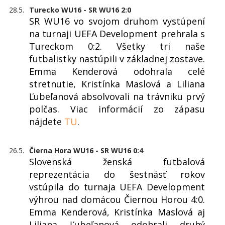
28.5.
Turecko WU16 - SR WU16 2:0
SR WU16 vo svojom druhom vystúpení
na turnaji UEFA Development prehrala s
Tureckom 0:2. Všetky tri naše
futbalistky nastúpili v základnej zostave.
Emma Kenderová odohrala celé
stretnutie, Kristínka Maslová a Liliana
Ľubeľanová absolvovali na trávniku prvý
polčas. Viac informácií zo zápasu
nájdete
TU
.
26.5.
Čierna Hora WU16 - SR WU16 0:4
Slovenská ženská futbalová
reprezentácia do šestnásť rokov
vstúpila do turnaja UEFA Development
výhrou nad domácou Čiernou Horou 4:0.
Emma Kenderová, Kristínka Maslová aj
Liliana Ľubeľanová odohrali druhý