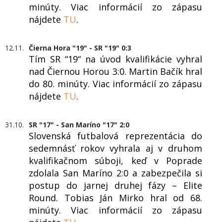
minúty. Viac informácií zo zápasu
nájdete
TU
.
12.11.
Čierna Hora "19" - SR "19" 0:3
Tím SR “19“ na úvod kvalifikácie vyhral
nad Čiernou Horou 3:0. Martin Bačík hral
do 80. minúty. Viac informácií zo zápasu
nájdete
TU
.
31.10.
SR "17" - San Maríno "17" 2:0
Slovenská futbalová reprezentácia do
sedemnásť rokov vyhrala aj v druhom
kvalifikačnom súboji, keď v Poprade
zdolala San Maríno 2:0 a zabezpečila si
postup do jarnej druhej fázy – Elite
Round. Tobias Ján Mirko hral od 68.
minúty. Viac informácií zo zápasu