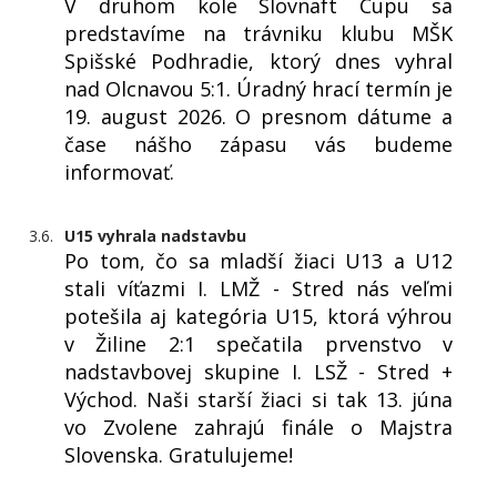
V druhom kole Slovnaft Cupu sa
predstavíme na trávniku klubu MŠK
Spišské Podhradie, ktorý dnes vyhral
nad Olcnavou 5:1. Úradný hrací termín je
19. august 2026. O presnom dátume a
čase nášho zápasu vás budeme
informovať.
3.6.
U15 vyhrala nadstavbu
Po tom, čo sa mladší žiaci U13 a U12
stali víťazmi I. LMŽ - Stred nás veľmi
potešila aj kategória U15, ktorá výhrou
v Žiline 2:1 spečatila prvenstvo v
nadstavbovej skupine I. LSŽ - Stred +
Východ. Naši starší žiaci si tak 13. júna
vo Zvolene zahrajú finále o Majstra
Slovenska. Gratulujeme!