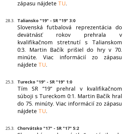
zápasu nájdete
TU
.
28.3.
Taliansko "19" - SR "19" 3:0
Slovenská futbalová reprezentácia do
devätnásť rokov prehrala v
kvalifikačnom stretnutí s Talianskom
0:3. Martin Bačík prišiel do hry v 70.
minúte. Viac informácií zo zápasu
nájdete
TU
.
25.3.
Turecko "19" - SR "19" 1:0
Tím SR “19“ prehral v kvalifikačnom
súboji s Tureckom 0:1. Martin Bačík hral
do 75. minúty. Viac informácií zo zápasu
nájdete
TU
.
25.3.
Chorvátsko "17" - SR "17" 5:2