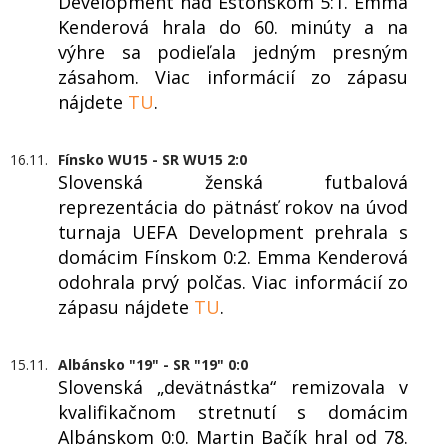
Development nad Estónskom 5:1. Emma
Kenderová hrala do 60. minúty a na
výhre sa podieľala jedným presným
zásahom. Viac informácií zo zápasu
nájdete
TU
.
16.11.
Fínsko WU15 - SR WU15 2:0
Slovenská ženská futbalová
reprezentácia do pätnásť rokov na úvod
turnaja UEFA Development prehrala s
domácim Fínskom 0:2. Emma Kenderová
odohrala prvý polčas. Viac informácií zo
zápasu nájdete
TU
.
15.11.
Albánsko "19" - SR "19" 0:0
Slovenská „devätnástka“ remizovala v
kvalifikačnom stretnutí s domácim
Albánskom 0:0. Martin Bačík hral od 78.