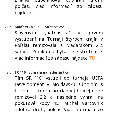
polčas. Viac informácií zo zápasu
nájdete
TU
.
21.5.
Maďarsko "15" - SR "15" 2:2
Slovenská „pätnástka“ v prvom
vystúpení na Turnaji štyroch krajín v
Poľsku remizovala s Maďarskom 2:2.
Samuel Zemko odchytal celé stretnutie.
Viac informácií zo zápasu nájdete
TU
.
8.5.
SR "16" vyhrala na jedenástky
Tím SR “16“ vstúpil do turnaja UEFA
Development v Moldavsku súbojom s
Litvou, s ktorou po riadnej hracej dobe
remizoval 2:2 a následne vyhral na
pokutové kopy 4:3. Michal Vartovník
odohral druhý polčas. Viac informácií zo