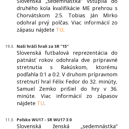
Slovenská „sedemnástka“ vstúpila do
druhého kola kvalifikácie ME prehrou s
Chorvátskom 2:5. Tobias Ján Mirko
odohral prvý polčas. Viac informácií zo
zápasu nájdete
TU
.
19.3.
Naši hráči hrali za SR “15“
Slovenská futbalová reprezentácia do
pätnásť rokov odohrala dve prípravné
stretnutia s Rakúskom, ktorému
podľahla 0:1 a 0:2. V druhom prípravnom
stretnutí hral Félix Fedor do 32. minúty,
Samuel Zemko prišiel do hry v 36.
minúte. Viac informácií zo zápasov
nájdete
TU
.
11.3.
Poľsko WU17 - SR WU17 3:0
Slovenská ženská „sedemnástka“