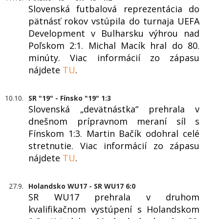
Slovenská futbalová reprezentácia do
pätnásť rokov vstúpila do turnaja UEFA
Development v Bulharsku výhrou nad
Poľskom 2:1. Michal Macík hral do 80.
minúty. Viac informácií zo zápasu
nájdete
TU
.
10.10.
SR "19" - Fínsko "19" 1:3
Slovenská „devätnástka“ prehrala v
dnešnom prípravnom meraní síl s
Fínskom 1:3. Martin Bačík odohral celé
stretnutie. Viac informácií zo zápasu
nájdete
TU
.
27.9.
Holandsko WU17 - SR WU17 6:0
SR WU17 prehrala v druhom
kvalifikačnom vystúpení s Holandskom