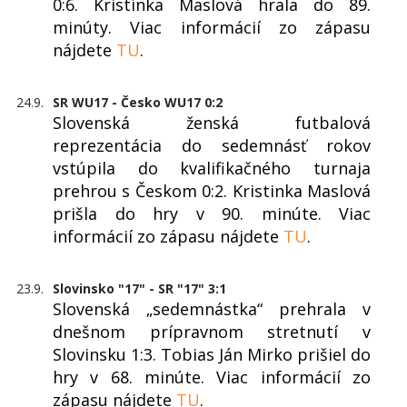
0:6. Kristínka Maslová hrala do 89.
minúty. Viac informácií zo zápasu
nájdete
TU
.
24.9.
SR WU17 - Česko WU17 0:2
Slovenská ženská futbalová
reprezentácia do sedemnásť rokov
vstúpila do kvalifikačného turnaja
prehrou s Českom 0:2. Kristinka Maslová
prišla do hry v 90. minúte. Viac
informácií zo zápasu nájdete
TU
.
23.9.
Slovinsko "17" - SR "17" 3:1
Slovenská „sedemnástka“ prehrala v
dnešnom prípravnom stretnutí v
Slovinsku 1:3. Tobias Ján Mirko prišiel do
hry v 68. minúte. Viac informácií zo
zápasu nájdete
TU
.