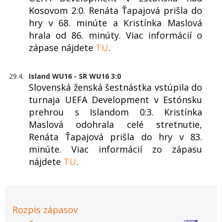
Kosovom 2:0. Renáta Ťapajová prišla do
hry v 68. minúte a Kristínka Maslová
hrala od 86. minúty. Viac informácií o
zápase nájdete
TU
.
29.4.
Island WU16 - SR WU16 3:0
Slovenská ženská šestnástka vstúpila do
turnaja UEFA Development v Estónsku
prehrou s Islandom 0:3. Kristínka
Maslová odohrala celé stretnutie,
Renáta Ťapajová prišla do hry v 83.
minúte. Viac informácií zo zápasu
nájdete
TU
.
Rozpis zápasov