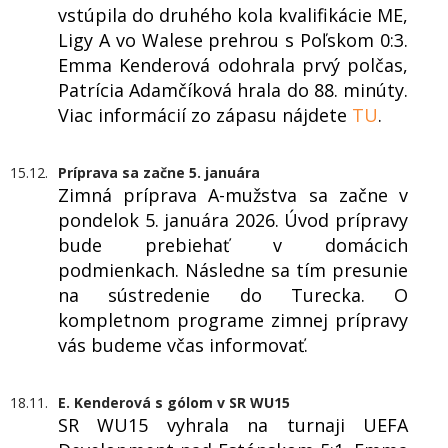
vstúpila do druhého kola kvalifikácie ME,
Ligy A vo Walese prehrou s Poľskom 0:3.
Emma Kenderová odohrala prvý polčas,
Patrícia Adamčíková hrala do 88. minúty.
Viac informácií zo zápasu nájdete
TU
.
15.12.
Príprava sa začne 5. januára
Zimná príprava A-mužstva sa začne v
pondelok 5. januára 2026. Úvod prípravy
bude prebiehať v domácich
podmienkach. Následne sa tím presunie
na sústredenie do Turecka. O
kompletnom programe zimnej prípravy
vás budeme včas informovať.
18.11.
E. Kenderová s gólom v SR WU15
SR WU15 vyhrala na turnaji UEFA