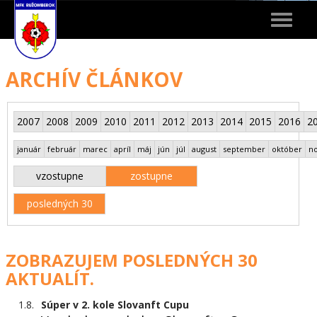
Toggle
navigat
ARCHÍV ČLÁNKOV
2007
2008
2009
2010
2011
2012
2013
2014
2015
2016
2
január
február
marec
apríl
máj
jún
júl
august
september
október
n
vzostupne
zostupne
posledných 30
ZOBRAZUJEM POSLEDNÝCH 30
AKTUALÍT.
1.8.
Súper v 2. kole Slovanft Cupu