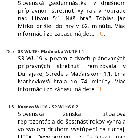
Slovenská „sedemnástka“ v dnešnom
prípravnom stretnutí vyhrala v Poprade
nad Litvou 5:1. Náš hráč Tobias Ján
Mirko prišiel do hry v 62. minúte. Viac
informácií zo zápasu nájdete
TU
.
28.5.
SR WU19 - Maďarsko WU19 1:1
SR WU19 v prvom z dvoch plánovaných
prípravných stretnutí remizovala v
Dunajskej Strede s Maďarskom 1:1. Ema
Marhevková hrala do 74. minúty. Viac
informácií zo zápasu nájdete
TU
.
1.5.
Kosovo WU16 - SR WU16 0:2
Slovenská ženská futbalová
reprezentácia do šestnásť rokov vyhrala
vo svojom druhom vystúpení na turnaji
UEFA Development v Estónsku nad