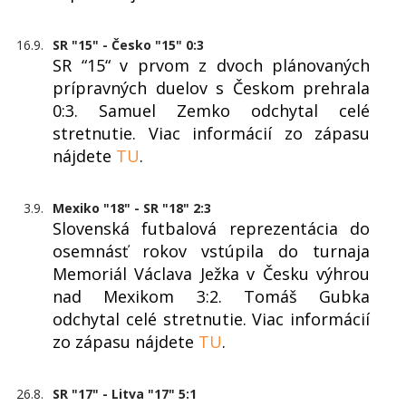
16.9.
SR "15" - Česko "15" 0:3
SR “15“ v prvom z dvoch plánovaných
prípravných duelov s Českom prehrala
0:3. Samuel Zemko odchytal celé
stretnutie. Viac informácií zo zápasu
nájdete
TU
.
3.9.
Mexiko "18" - SR "18" 2:3
Slovenská futbalová reprezentácia do
osemnásť rokov vstúpila do turnaja
Memoriál Václava Ježka v Česku výhrou
nad Mexikom 3:2. Tomáš Gubka
odchytal celé stretnutie. Viac informácií
zo zápasu nájdete
TU
.
26.8.
SR "17" - Litva "17" 5:1