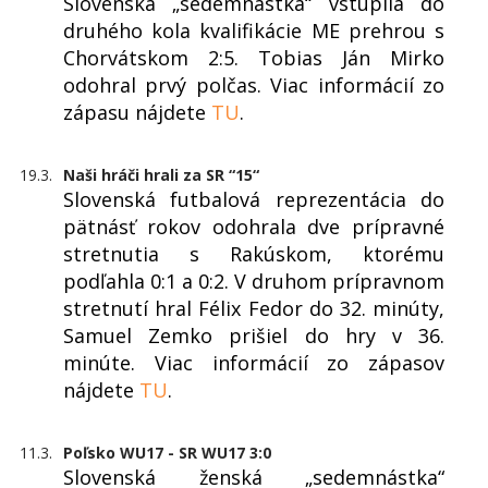
Slovenská „sedemnástka“ vstúpila do
druhého kola kvalifikácie ME prehrou s
Chorvátskom 2:5. Tobias Ján Mirko
odohral prvý polčas. Viac informácií zo
zápasu nájdete
TU
.
19.3.
Naši hráči hrali za SR “15“
Slovenská futbalová reprezentácia do
pätnásť rokov odohrala dve prípravné
stretnutia s Rakúskom, ktorému
podľahla 0:1 a 0:2. V druhom prípravnom
stretnutí hral Félix Fedor do 32. minúty,
Samuel Zemko prišiel do hry v 36.
minúte. Viac informácií zo zápasov
nájdete
TU
.
11.3.
Poľsko WU17 - SR WU17 3:0
Slovenská ženská „sedemnástka“