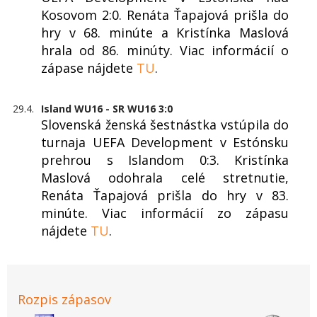
Kosovom 2:0. Renáta Ťapajová prišla do
hry v 68. minúte a Kristínka Maslová
hrala od 86. minúty. Viac informácií o
zápase nájdete
TU
.
29.4.
Island WU16 - SR WU16 3:0
Slovenská ženská šestnástka vstúpila do
turnaja UEFA Development v Estónsku
prehrou s Islandom 0:3. Kristínka
Maslová odohrala celé stretnutie,
Renáta Ťapajová prišla do hry v 83.
minúte. Viac informácií zo zápasu
nájdete
TU
.
Rozpis zápasov