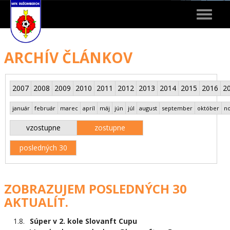
Toggle
navigat
ARCHÍV ČLÁNKOV
2007
2008
2009
2010
2011
2012
2013
2014
2015
2016
2
január
február
marec
apríl
máj
jún
júl
august
september
október
n
vzostupne
zostupne
posledných 30
ZOBRAZUJEM POSLEDNÝCH 30
AKTUALÍT.
1.8.
Súper v 2. kole Slovanft Cupu