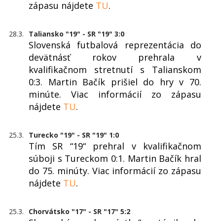
zápasu nájdete
TU
.
28.3.
Taliansko "19" - SR "19" 3:0
Slovenská futbalová reprezentácia do
devätnásť rokov prehrala v
kvalifikačnom stretnutí s Talianskom
0:3. Martin Bačík prišiel do hry v 70.
minúte. Viac informácií zo zápasu
nájdete
TU
.
25.3.
Turecko "19" - SR "19" 1:0
Tím SR “19“ prehral v kvalifikačnom
súboji s Tureckom 0:1. Martin Bačík hral
do 75. minúty. Viac informácií zo zápasu
nájdete
TU
.
25.3.
Chorvátsko "17" - SR "17" 5:2