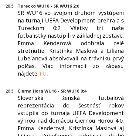
28.5.
Turecko WU16 - SR WU16 2:0
SR WU16 vo svojom druhom vystúpení
na turnaji UEFA Development prehrala s
Tureckom 0:2. Všetky tri naše
futbalistky nastúpili v základnej zostave.
Emma Kenderová odohrala celé
stretnutie, Kristínka Maslová a Liliana
Ľubeľanová absolvovali na trávniku prvý
polčas. Viac informácií zo zápasu
nájdete
TU
.
26.5.
Čierna Hora WU16 - SR WU16 0:4
Slovenská ženská futbalová
reprezentácia do šestnásť rokov
vstúpila do turnaja UEFA Development
výhrou nad domácou Čiernou Horou 4:0.
Emma Kenderová, Kristínka Maslová aj
Liliana Ľubeľanová odohrali druhý