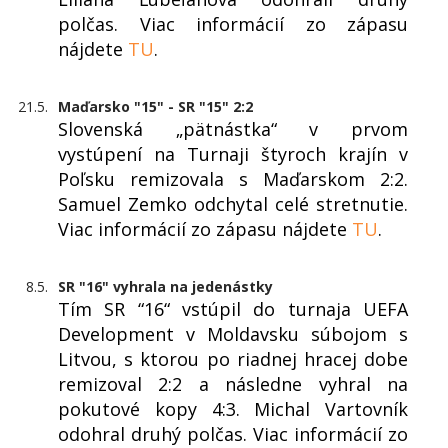
polčas. Viac informácií zo zápasu
nájdete
TU
.
21.5.
Maďarsko "15" - SR "15" 2:2
Slovenská „pätnástka“ v prvom
vystúpení na Turnaji štyroch krajín v
Poľsku remizovala s Maďarskom 2:2.
Samuel Zemko odchytal celé stretnutie.
Viac informácií zo zápasu nájdete
TU
.
8.5.
SR "16" vyhrala na jedenástky
Tím SR “16“ vstúpil do turnaja UEFA
Development v Moldavsku súbojom s
Litvou, s ktorou po riadnej hracej dobe
remizoval 2:2 a následne vyhral na
pokutové kopy 4:3. Michal Vartovník
odohral druhý polčas. Viac informácií zo