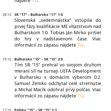
nájdete
TU
.
28.10.
SR "17" - Bulharsko "17" 1:0
Slovenská „sedemnástka“ vstúpila do
prvej fázy kvalifikácie ME víťazstvom nad
Bulharskom 1:0. Tobias Ján Mirko prišiel
do hry v nadstavenom čase. Viac
informácií zo zápasu nájdete
TU
.
19.10.
Bulharsko "15" - SR "15" 2:0
Tím SR “15“ prehral vo svojom druhom
meraní síl na turnaji UEFA Development
v Bulharsku s domácim výberom 0:2.
Samuel Zemko odchytal celé stretnutie
a Michal Macík odohral prvý polčas. Viac
informácií zo zápasu nájdete
TU
.
17.10.
Poľsko "15" - SR "15" 1:2