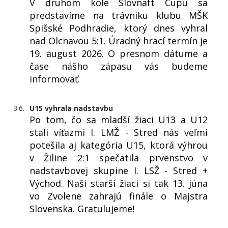
V druhom kole Slovnaft Cupu sa
predstavíme na trávniku klubu MŠK
Spišské Podhradie, ktorý dnes vyhral
nad Olcnavou 5:1. Úradný hrací termín je
19. august 2026. O presnom dátume a
čase nášho zápasu vás budeme
informovať.
3.6.
U15 vyhrala nadstavbu
Po tom, čo sa mladší žiaci U13 a U12
stali víťazmi I. LMŽ - Stred nás veľmi
potešila aj kategória U15, ktorá výhrou
v Žiline 2:1 spečatila prvenstvo v
nadstavbovej skupine I. LSŽ - Stred +
Východ. Naši starší žiaci si tak 13. júna
vo Zvolene zahrajú finále o Majstra
Slovenska. Gratulujeme!