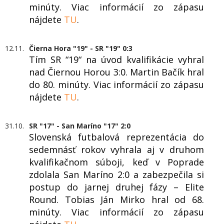
minúty. Viac informácií zo zápasu
nájdete
TU
.
12.11.
Čierna Hora "19" - SR "19" 0:3
Tím SR “19“ na úvod kvalifikácie vyhral
nad Čiernou Horou 3:0. Martin Bačík hral
do 80. minúty. Viac informácií zo zápasu
nájdete
TU
.
31.10.
SR "17" - San Maríno "17" 2:0
Slovenská futbalová reprezentácia do
sedemnásť rokov vyhrala aj v druhom
kvalifikačnom súboji, keď v Poprade
zdolala San Maríno 2:0 a zabezpečila si
postup do jarnej druhej fázy – Elite
Round. Tobias Ján Mirko hral od 68.
minúty. Viac informácií zo zápasu