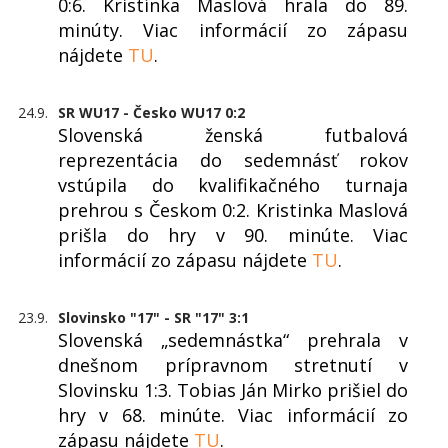
0:6. Kristínka Maslová hrala do 89.
minúty. Viac informácií zo zápasu
nájdete
TU
.
24.9.
SR WU17 - Česko WU17 0:2
Slovenská ženská futbalová
reprezentácia do sedemnásť rokov
vstúpila do kvalifikačného turnaja
prehrou s Českom 0:2. Kristinka Maslová
prišla do hry v 90. minúte. Viac
informácií zo zápasu nájdete
TU
.
23.9.
Slovinsko "17" - SR "17" 3:1
Slovenská „sedemnástka“ prehrala v
dnešnom prípravnom stretnutí v
Slovinsku 1:3. Tobias Ján Mirko prišiel do
hry v 68. minúte. Viac informácií zo
zápasu nájdete
TU
.