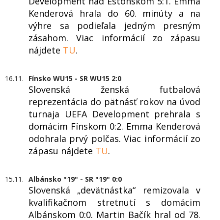
Development nad Estónskom 5:1. Emma
Kenderová hrala do 60. minúty a na
výhre sa podieľala jedným presným
zásahom. Viac informácií zo zápasu
nájdete
TU
.
16.11.
Fínsko WU15 - SR WU15 2:0
Slovenská ženská futbalová
reprezentácia do pätnásť rokov na úvod
turnaja UEFA Development prehrala s
domácim Fínskom 0:2. Emma Kenderová
odohrala prvý polčas. Viac informácií zo
zápasu nájdete
TU
.
15.11.
Albánsko "19" - SR "19" 0:0
Slovenská „devätnástka“ remizovala v
kvalifikačnom stretnutí s domácim
Albánskom 0:0. Martin Bačík hral od 78.