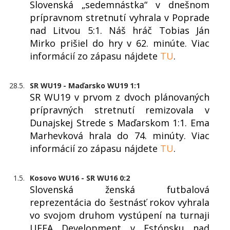
Slovenská „sedemnástka“ v dnešnom
prípravnom stretnutí vyhrala v Poprade
nad Litvou 5:1. Náš hráč Tobias Ján
Mirko prišiel do hry v 62. minúte. Viac
informácií zo zápasu nájdete
TU
.
28.5.
SR WU19 - Maďarsko WU19 1:1
SR WU19 v prvom z dvoch plánovaných
prípravných stretnutí remizovala v
Dunajskej Strede s Maďarskom 1:1. Ema
Marhevková hrala do 74. minúty. Viac
informácií zo zápasu nájdete
TU
.
1.5.
Kosovo WU16 - SR WU16 0:2
Slovenská ženská futbalová
reprezentácia do šestnásť rokov vyhrala
vo svojom druhom vystúpení na turnaji
UEFA Development v Estónsku nad