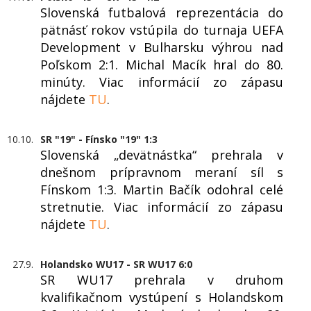
Slovenská futbalová reprezentácia do
pätnásť rokov vstúpila do turnaja UEFA
Development v Bulharsku výhrou nad
Poľskom 2:1. Michal Macík hral do 80.
minúty. Viac informácií zo zápasu
nájdete
TU
.
10.10.
SR "19" - Fínsko "19" 1:3
Slovenská „devätnástka“ prehrala v
dnešnom prípravnom meraní síl s
Fínskom 1:3. Martin Bačík odohral celé
stretnutie. Viac informácií zo zápasu
nájdete
TU
.
27.9.
Holandsko WU17 - SR WU17 6:0
SR WU17 prehrala v druhom
kvalifikačnom vystúpení s Holandskom