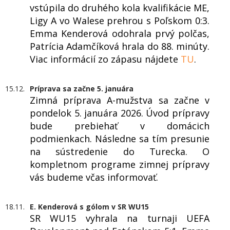
vstúpila do druhého kola kvalifikácie ME,
Ligy A vo Walese prehrou s Poľskom 0:3.
Emma Kenderová odohrala prvý polčas,
Patrícia Adamčíková hrala do 88. minúty.
Viac informácií zo zápasu nájdete
TU
.
15.12.
Príprava sa začne 5. januára
Zimná príprava A-mužstva sa začne v
pondelok 5. januára 2026. Úvod prípravy
bude prebiehať v domácich
podmienkach. Následne sa tím presunie
na sústredenie do Turecka. O
kompletnom programe zimnej prípravy
vás budeme včas informovať.
18.11.
E. Kenderová s gólom v SR WU15
SR WU15 vyhrala na turnaji UEFA