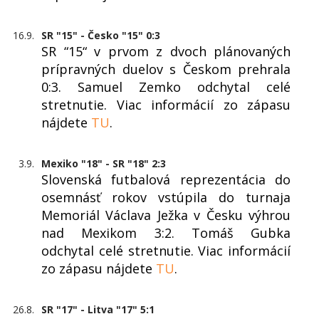
16.9.
SR "15" - Česko "15" 0:3
SR “15“ v prvom z dvoch plánovaných
prípravných duelov s Českom prehrala
0:3. Samuel Zemko odchytal celé
stretnutie. Viac informácií zo zápasu
nájdete
TU
.
3.9.
Mexiko "18" - SR "18" 2:3
Slovenská futbalová reprezentácia do
osemnásť rokov vstúpila do turnaja
Memoriál Václava Ježka v Česku výhrou
nad Mexikom 3:2. Tomáš Gubka
odchytal celé stretnutie. Viac informácií
zo zápasu nájdete
TU
.
26.8.
SR "17" - Litva "17" 5:1