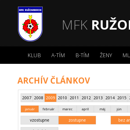
MFK
RUŽO
KLUB
A-TÍM
B-TÍM
ŽENY
ML
ARCHÍV ČLÁNKOV
2007
2008
2009
2010
2011
2012
2013
2014
2015
január
február
marec
apríl
máj
jún
vzostupne
zostupne
bez an