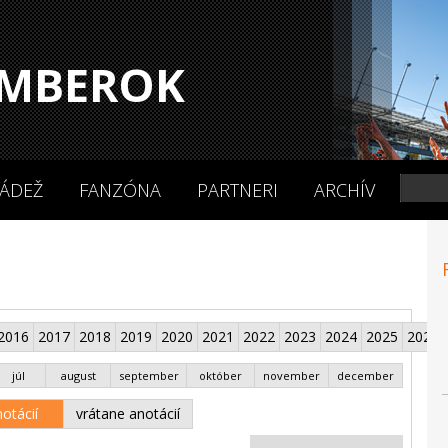
MBEROK
ÁDEŽ
FANZÓNA
PARTNERI
ARCHÍV
2016
2017
2018
2019
2020
2021
2022
2023
2024
2025
2026
júl
august
september
október
november
december
otácií
vrátane anotácií