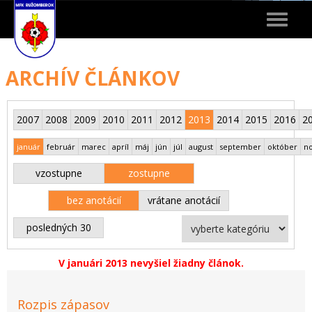
Toggle
navigat
ARCHÍV ČLÁNKOV
2007
2008
2009
2010
2011
2012
2013
2014
2015
2016
2
január
február
marec
apríl
máj
jún
júl
august
september
október
n
vzostupne
zostupne
bez anotácií
vrátane anotácií
posledných 30
V januári 2013 nevyšiel žiadny článok.
Rozpis zápasov