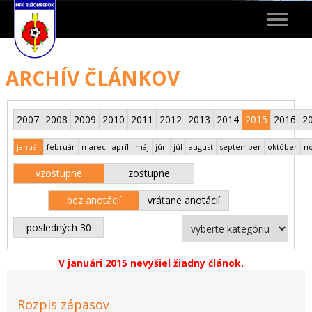
Toggle
navigat
ARCHÍV ČLÁNKOV
2007
2008
2009
2010
2011
2012
2013
2014
2015
2016
2
január
február
marec
apríl
máj
jún
júl
august
september
október
n
vzostupne
zostupne
bez anotácií
vrátane anotácií
posledných 30
V januári 2015 nevyšiel žiadny článok.
Rozpis zápasov